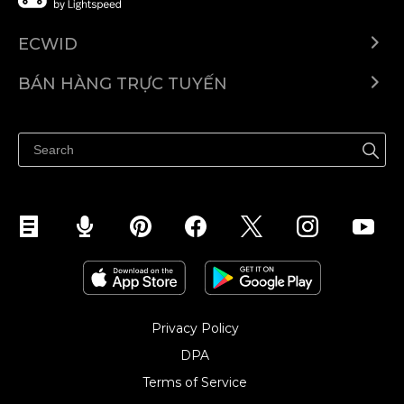
ECWID
Ecwid.com
BÁN HÀNG TRỰC TUYẾN
Trung tâm trợ giúp
Bán ở bất cứ đâu
Quảng bá ở bất cứ đâu
Kiểm soát mọi thứ
Privacy Policy
DPA
Terms of Service