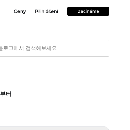
Ceny
Přihlášení
Začínáme
구부터