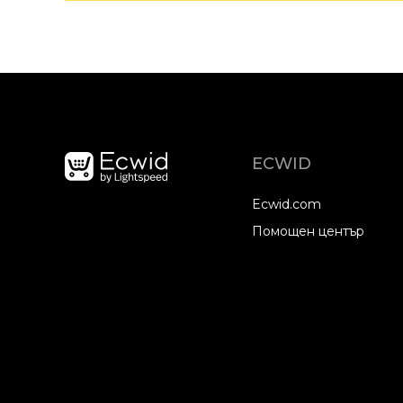
ECWID
Ecwid.com
Помощен център