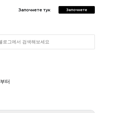
Започнете тук
Започнете
구부터