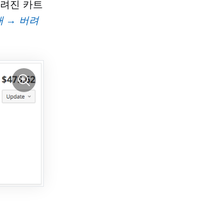
버려진 카트
매 → 버려