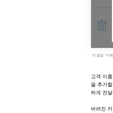
이
팝업
"이메
고객 이름
을 추가할
하게 전달
버려진 카