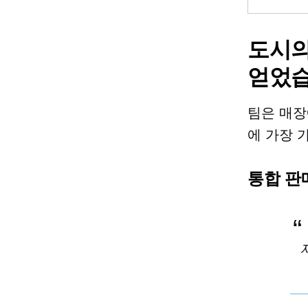
도시의
얻었
팀은 매장
에 가장 
통합 판