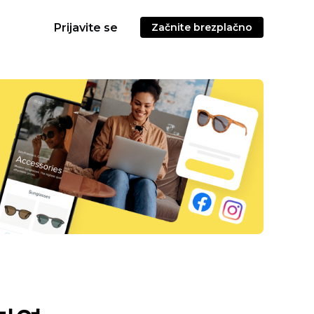
Prijavite se
Začnite brezplačno