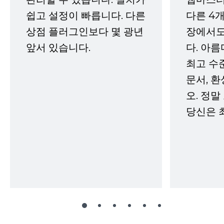
쉽고 설정이 빠릅니다. 다른
다른 4개
상점 플러그인보다 몇 광년
장에서도
앞서 있습니다.
다. 아름
최고 수
문서, 
오. 정말
당신은 