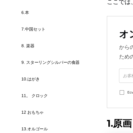
ここでは
6.本
7.中国セット
オ
8. 楽器
から
ため
9. スターリングシルバーの食器
10.はがき
E
11。 クロック
12 おもちゃ
1.原画
13.オルゴール