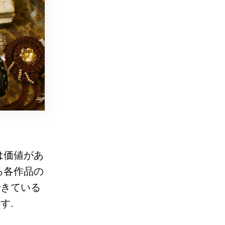
は価値があ
る各作品の
できている
す.