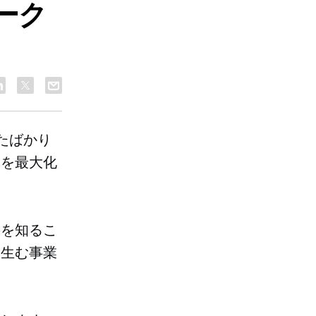
ーク
たばかり
資を最大化
要を知るこ
を生む事業