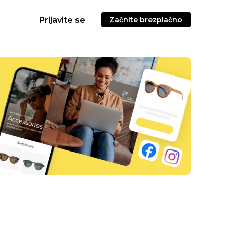
Prijavite se
Začnite brezplačno