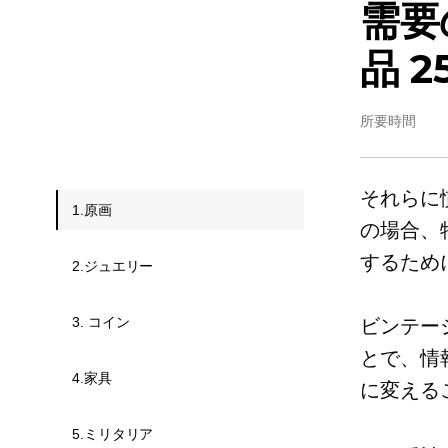
需要
品 2
所要時間
それらに
1.原画
の場合、
するため
2.ジュエリー
3. コイン
ビンテー
とで、情
4.家具
に変える
5.ミリタリア