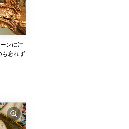
シーンに注
のも忘れず
！