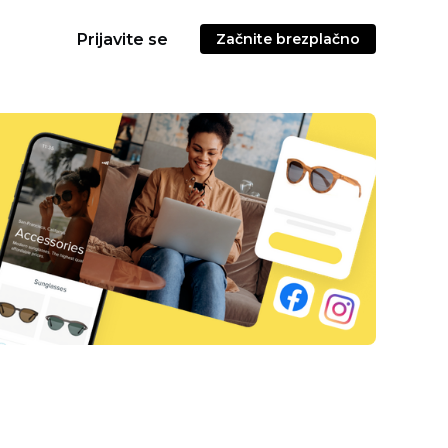
Prijavite se
Začnite brezplačno