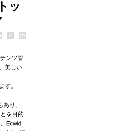
トッ
マ
ンテンツ管
。美しい
。
ます。
千もあり、
ことを目的
cwid