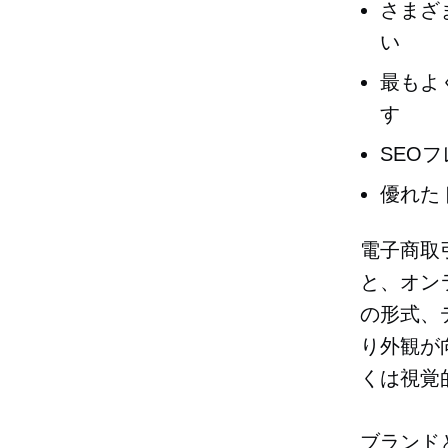
さまざま
い
最もよ
す
SEO
優れた
電子商取
と、オン
の形式、
り外観が
くは視覚
ブランド