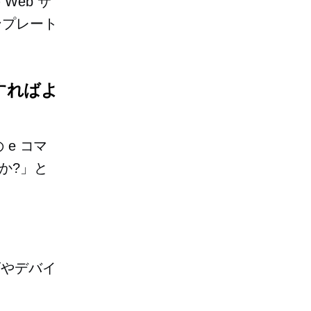
eb サ
ンプレート
うすればよ
 e コマ
か?」と
ズやデバイ