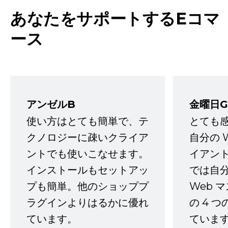
あなたをサポートするEコマ
ース
アンゼルB
金曜日G
使い方はとても簡単で、テ
とても
クノロジーに疎いクライア
自分の 
ントでも使いこなせます。
イアン
インストールもセットアッ
では自
プも簡単。他のショッププ
Web 
ラグインよりはるかに優れ
の 4 
ています。
ていま