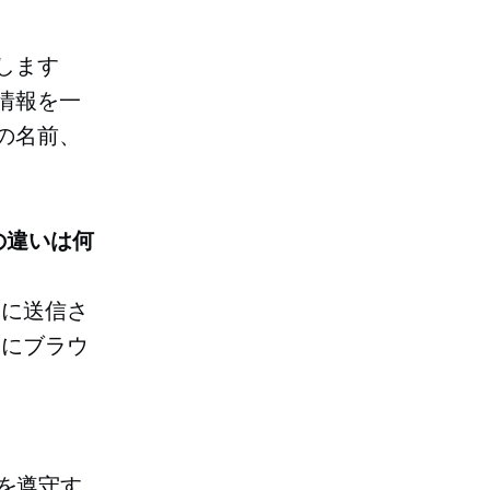
別します
人情報を一
ーの名前、
セルの違いは何
ーに送信さ
めにブラウ
則を遵守す