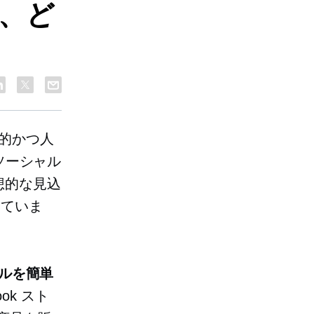
か、ど
果的かつ人
ソーシャル
想的な見込
えていま
セルを簡単
book スト