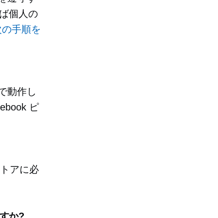
れば個人の
次の手順を
ームで動作し
ook ピ
ストアに必
ますか?