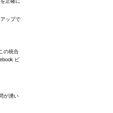
スを正確に
ーアップで
、この統合
ook ピ
疑問が湧い