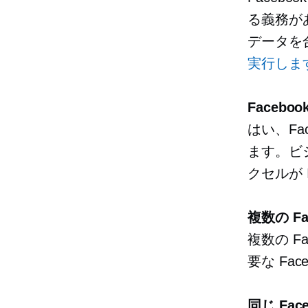
る義務が
データを
実行しま
Faceboo
はい、Fa
ます。ビジ
クセルが 
複数の F
複数の F
要な Fac
同じ Fa