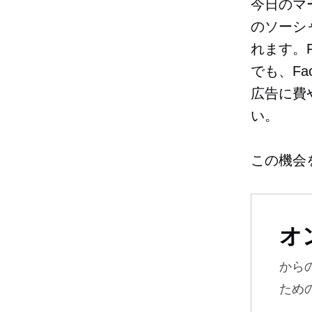
今日のマー
のソーシ
れます。F
でも、Fa
広告に費
い。
この機会
オ
から
ため