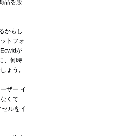
で商品を販
いるかもし
ラットフォ
widが
に、何時
でしょう。
ーザー イ
がなくて
ピクセルをイ