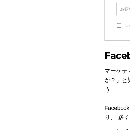
E
Fac
マーケテ
か？」と
う。
Face
り、
多く