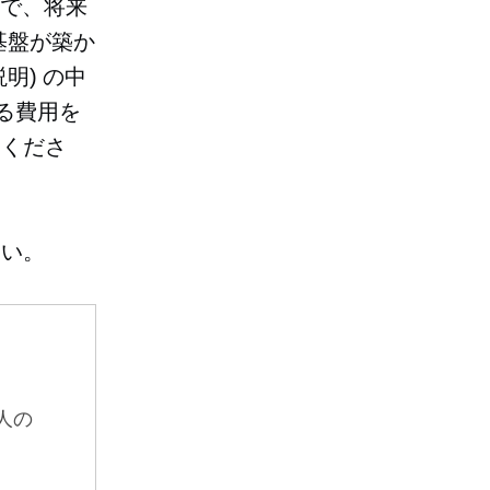
とで、将来
基盤が築か
明) の中
回る費用を
てくださ
さい。
人の