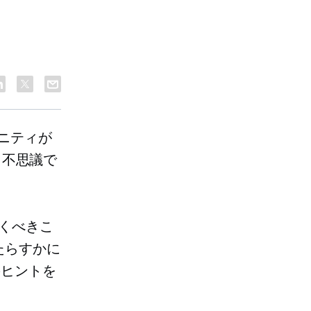
ュニティが
も不思議で
おくべきこ
たらすかに
のヒントを
。