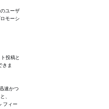
定のユーザ
プロモーシ
スト投稿と
できま
の迅速かつ
ると、
ル フィー