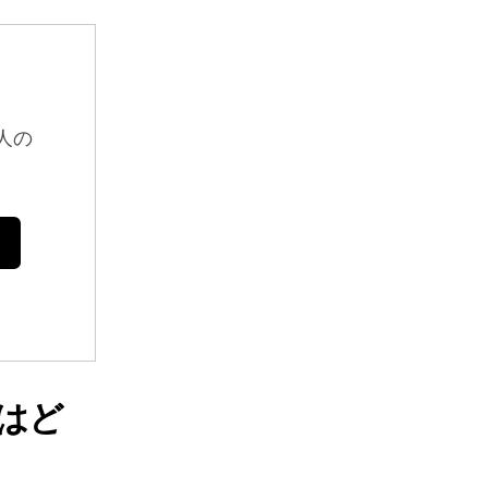
人の
にはど