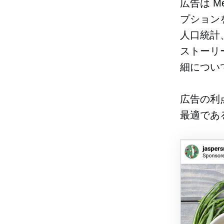
広告は M
プション
人口統計
ストーリ
細につい
広告の利
最適であ