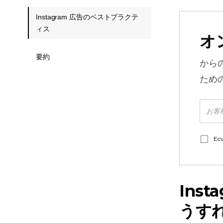
Instagram 広告のベストプラクテ
ィス
オ
要約
から
ため
E
Ins
うす