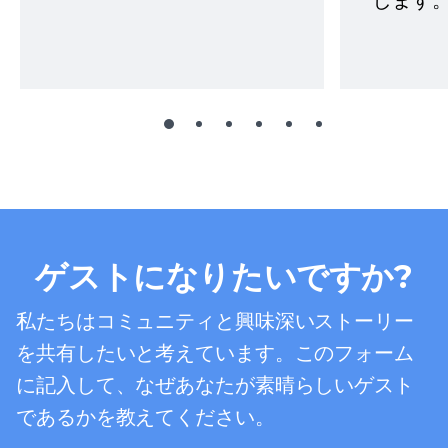
します。
ゲストになりたいですか?
私たちはコミュニティと興味深いストーリー
を共有したいと考えています。このフォーム
に記入して、なぜあなたが素晴らしいゲスト
であるかを教えてください。