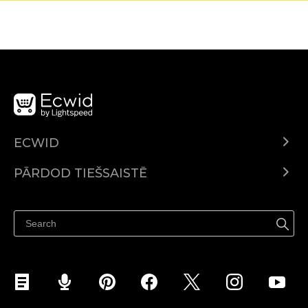
ECWID
Ecwid.com
PĀRDOD TIEŠSAISTĒ
Izcenojumi
Pārdod visur
Palīdzības centrs
Pārdod Facebook
Pārdod Instagram