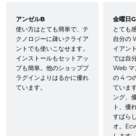
アンゼルB
金曜日G
使い方はとても簡単で、テ
とても
クノロジーに疎いクライア
自分の 
ントでも使いこなせます。
イアン
インストールもセットアッ
では自
プも簡単。他のショッププ
Web 
ラグインよりはるかに優れ
の 4 
ています。
ていま
ング、
ト、優
すばらし
オ。Ec