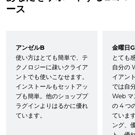
ース
アンゼルB
金曜日G
使い方はとても簡単で、テ
とても
クノロジーに疎いクライア
自分の 
ントでも使いこなせます。
イアン
インストールもセットアッ
では自
プも簡単。他のショッププ
Web 
ラグインよりはるかに優れ
の 4 
ています。
ていま
ング、
ト、優