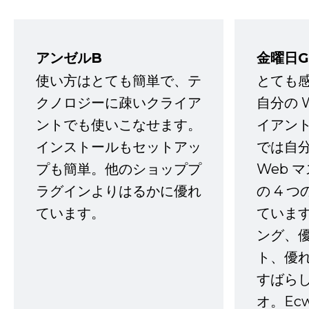
アンゼルB
金曜日G
使い方はとても簡単で、テ
とても
クノロジーに疎いクライア
自分の 
ントでも使いこなせます。
イアン
インストールもセットアッ
では自
プも簡単。他のショッププ
Web 
ラグインよりはるかに優れ
の 4 
ています。
ていま
ング、
ト、優
すばらし
オ。Ec