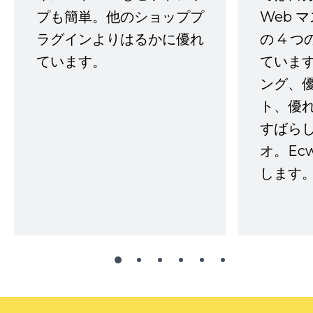
プも簡単。他のショッププ
Web 
ラグインよりはるかに優れ
の 4 
ています。
ていま
ング、
ト、優
すばらし
オ。Ec
します。