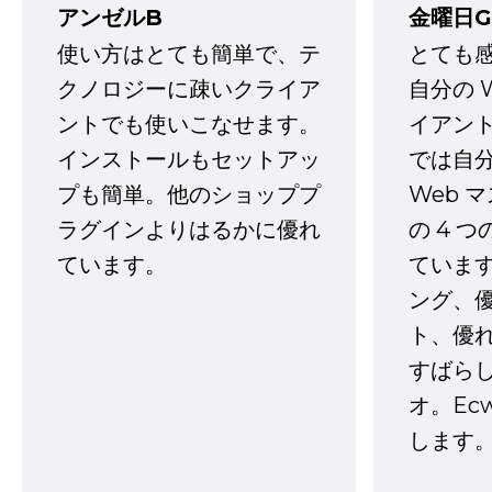
アンゼルB
金曜日G
使い方はとても簡単で、テ
とても
クノロジーに疎いクライア
自分の 
ントでも使いこなせます。
イアン
インストールもセットアッ
では自
プも簡単。他のショッププ
Web 
ラグインよりはるかに優れ
の 4 
ています。
ていま
ング、
ト、優
すばらし
オ。Ec
します。