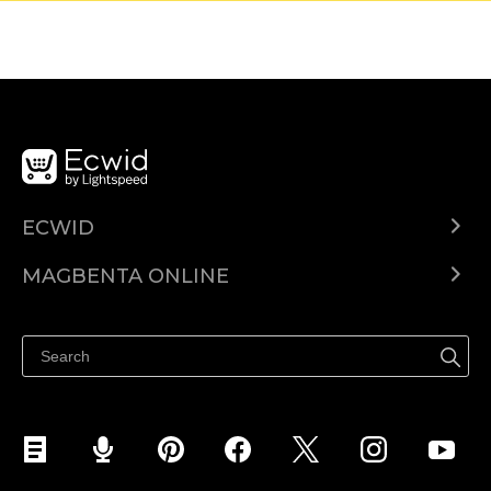
ECWID
Ecwid.com
MAGBENTA ONLINE
Help center
Ibenta kahit saan
Ibenta sa Facebook