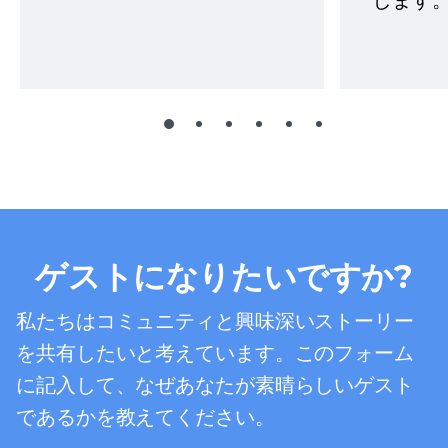
します。
ゲストになりたいですか?
私たちはコミュニティと興味深いストーリー
を共有したいと考えています。このフォーム
に記入して、なぜあなたが素晴らしいゲスト
であるかを教えてください。