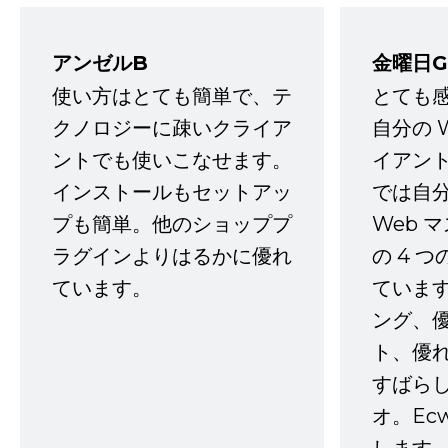
アンゼルB
金曜日G
使い方はとても簡単で、テ
とても
クノロジーに疎いクライア
自分の 
ントでも使いこなせます。
イアン
インストールもセットアッ
では自
プも簡単。他のショッププ
Web 
ラグインよりはるかに優れ
の 4 
ています。
ていま
ング、
ト、優
すばらし
オ。Ec