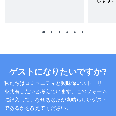
します。
ゲストになりたいですか?
私たちはコミュニティと興味深いストーリー
を共有したいと考えています。このフォーム
に記入して、なぜあなたが素晴らしいゲスト
であるかを教えてください。