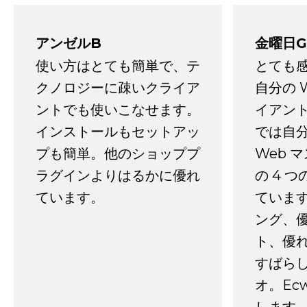
アンゼルB
金曜日G
使い方はとても簡単で、テ
とても
クノロジーに疎いクライア
自分の 
ントでも使いこなせます。
イアン
インストールもセットアッ
では自
プも簡単。他のショッププ
Web 
ラグインよりはるかに優れ
の 4 
ています。
ていま
ング、
ト、優
すばらし
オ。Ec