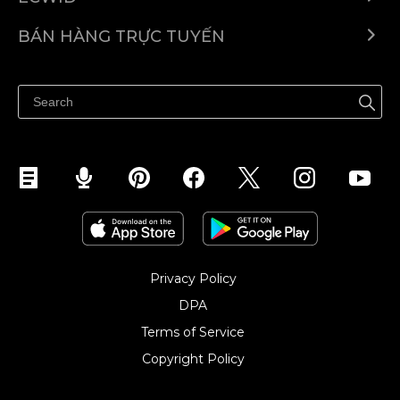
Ecwid.com
BÁN HÀNG TRỰC TUYẾN
Trung tâm trợ giúp
Bán ở bất cứ đâu
Quảng bá ở bất cứ đâu
Kiểm soát mọi thứ
Privacy Policy
DPA
Terms of Service
Copyright Policy‎