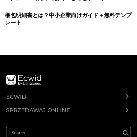
梱包明細書とは？中小企業向けガイド＋無料テンプ
レート
ECWID
Ecwid.com
SPRZEDAWAJ ONLINE
Cena
Sprzedawaj gdziekolwiek
Centrum pomocy
Sprzedawaj na Facebooku
Sprzedawaj na Instagramie