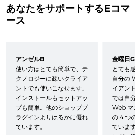
あなたをサポートするEコマ
ース
アンゼルB
金曜日G
使い方はとても簡単で、テ
とても
クノロジーに疎いクライア
自分の 
ントでも使いこなせます。
イアン
インストールもセットアッ
では自
プも簡単。他のショッププ
Web 
ラグインよりはるかに優れ
の 4 
ています。
ていま