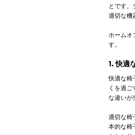
とです。
適切な機
ホームオ
す。
1. 快
快適な椅
くを過ご
な違いが
適切な椅
本的な椅