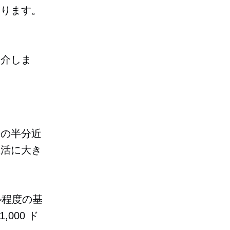
なります。
紹介しま
日の半分近
生活に大き
ル程度の基
000 ド