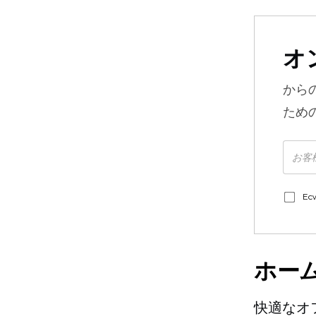
オ
から
ため
E
ホー
快適なオ