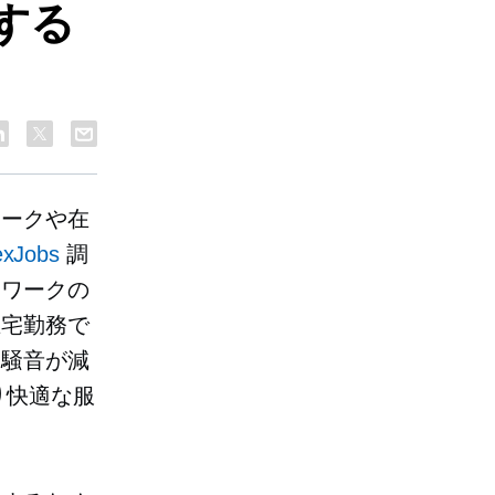
する
ワークや在
exJobs
調
トワークの
在宅勤務で
な騒音が減
り快適な服