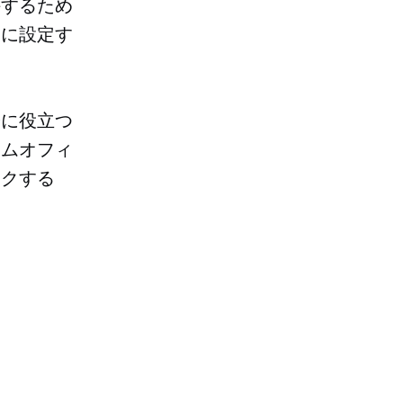
持するため
適に設定す
際に役立つ
ームオフィ
ックする