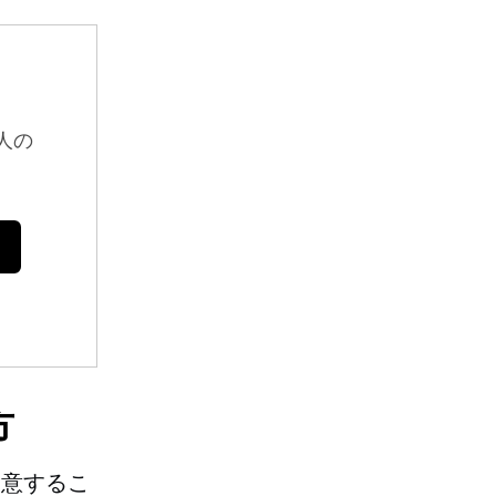
人の
方
用意するこ