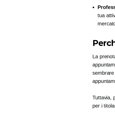
Profes
tua att
mercato
Perch
La prenota
appuntamen
sembrar
appuntamen
Tuttavia, 
per i titol