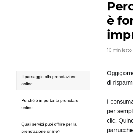
Perc
è fo
impr
10 min letto
Oggigior
Il passaggio alla prenotazione
di rispar
online
Perché è importante prenotare
I consuma
online
per sempli
clic. Qui
Quali servizi puoi offrire per la
parrucchi
prenotazione online?