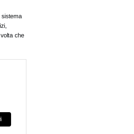
o sistema
zi,
 volta che
i