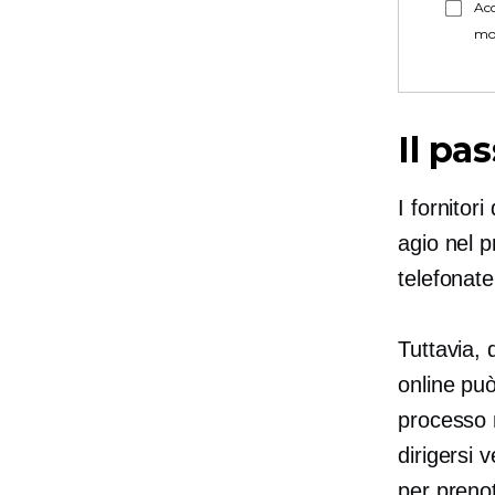
Acc
mo
Il pa
I fornitori
agio nel 
telefonate
Tuttavia, 
online pu
processo n
dirigersi 
per preno