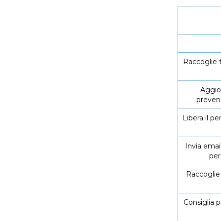
Raccoglie t
Aggio
preve
Libera il pe
Invia ema
per
Raccoglie g
Consiglia p