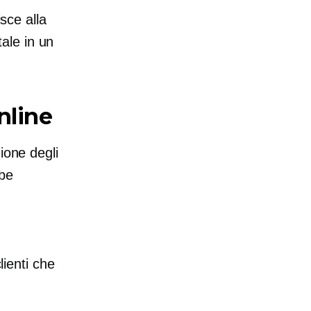
sce alla
ale in un
nline
ione degli
bbe
n
lienti che