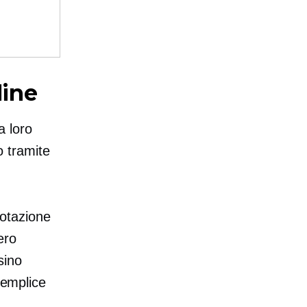
line
a loro
 tramite
notazione
ero
sino
semplice