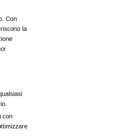
to. Con
riscono la
zione
oi
qualsiasi
io.
i con
ttimizzare