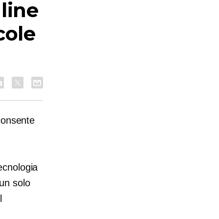
line
cole
consente
ecnologia
 un solo
l