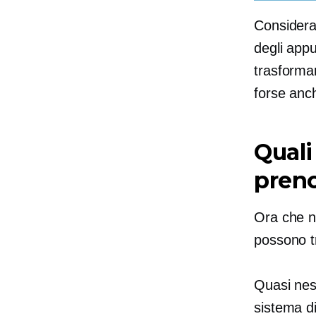
Consideran
degli appu
trasformar
forse anch
Quali 
preno
Ora che n
possono t
Quasi ne
sistema d