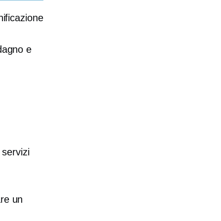
nificazione
adagno e
servizi
are un