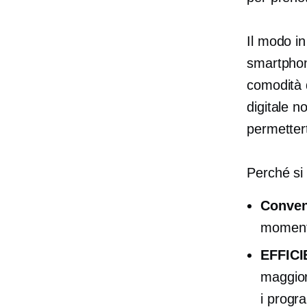
Il modo in
smartphon
comodità 
digitale 
permettert
Perché si
Conven
momento
EFFIC
maggior
i progr