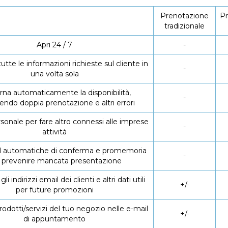
Prenotazione
Pr
tradizionale
Apri 24 / 7
-
utte le informazioni richieste sul cliente in
-
una volta sola
rna automaticamente la disponibilità,
-
nendo
doppia prenotazione
e altri errori
rsonale per fare altro
connessi alle imprese
-
attività
il automatiche di conferma e promemoria
-
 prevenire
mancata presentazione
li indirizzi email dei clienti e altri dati utili
+/-
per future promozioni
rodotti/servizi del tuo negozio nelle e-mail
+/-
di appuntamento