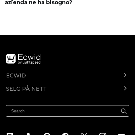
azienda ne ha bisogno?
ECWID
Ecwid.com
SELG PÅ NETT
Pris
Selg hvor som helst
Hjelpesenter
Selg på Facebook
Selg på Instagram