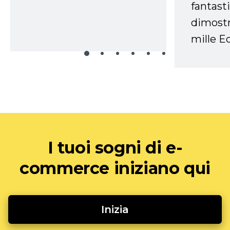
fantasti
dimostr
mille Ec
I tuoi sogni di e-
commerce iniziano qui
Inizia