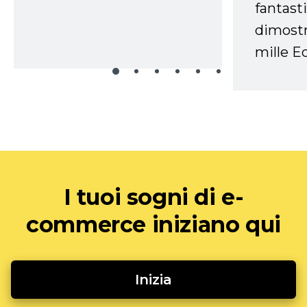
fantasti
dimostr
mille Ec
I tuoi sogni di e-
commerce iniziano qui
Inizia