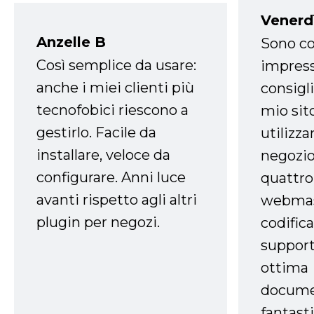
Venerd
Anzelle B
Sono co
Così semplice da usare:
impress
anche i miei clienti più
consigli
tecnofobici riescono a
mio sit
gestirlo. Facile da
utilizza
installare, veloce da
negozio
configurare. Anni luce
quattro
avanti rispetto agli altri
webmast
plugin per negozi.
codifica
support
ottima
docume
fantasti