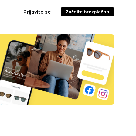
Prijavite se
Začnite brezplačno