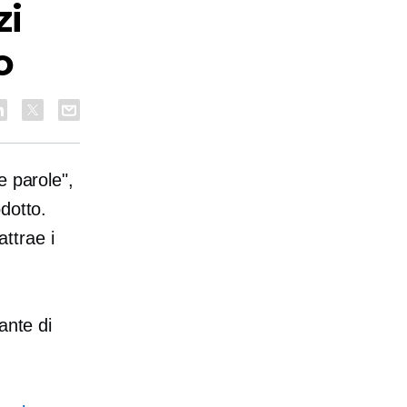
zi
o
e parole",
dotto.
ttrae i
ante di