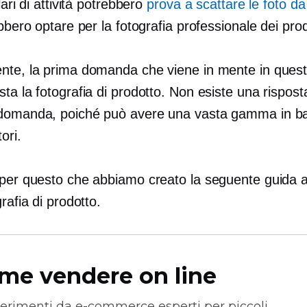
lari di attività potrebbero
prova a scattare le foto da
ebbero optare per la fotografia professionale dei prod
nte, la prima domanda che viene in mente in ques
ta la fotografia di prodotto. Non esiste una rispos
domanda, poiché può avere una vasta gamma in b
tori.
 per questo che abbiamo creato la seguente guida a
grafia di prodotto.
me vendere on line
erimenti da
e-commerce
esperti per piccoli