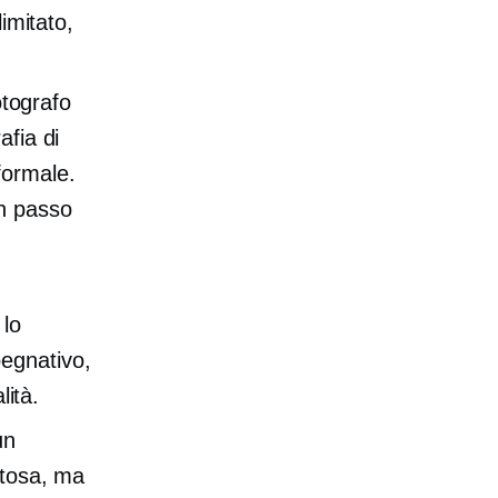
imitato,
otografo
afia di
formale.
un passo
 lo
egnativo,
ità.
un
stosa, ma