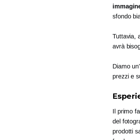
immagin
sfondo bi
Tuttavia,
avrà bisog
Diamo un'o
prezzi e su
Esperi
Il primo 
del fotogr
prodotti s