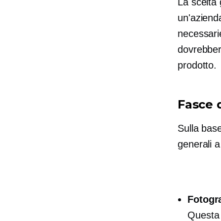
La scelta
un'azienda
necessarie
dovrebber
prodotto.
Fasce 
Sulla base
generali 
Fotogr
Questa 