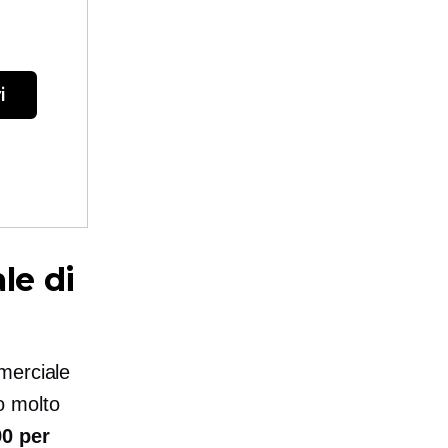
i
le di
merciale
lo molto
90
per