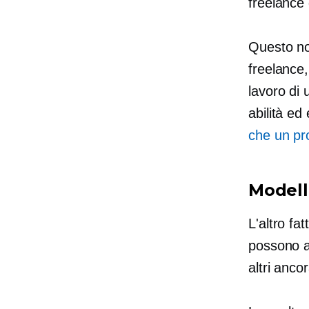
freelance 
Questo non
freelance,
lavoro di 
abilità e
che un pr
Modell
L'altro fa
possono a
altri anco