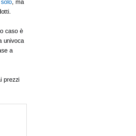
 solo
, ma
otti.
to caso è
ta univoca
ase a
i prezzi