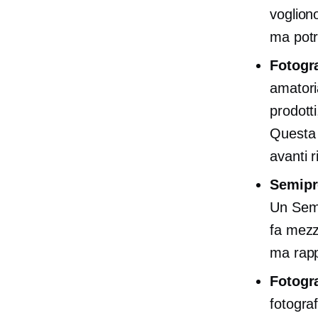
vogliono
ma potr
Fotogr
amatori
prodott
Questa 
avanti r
Semipr
Un
Semi
fa
mezz
ma rapp
Fotogra
fotogra