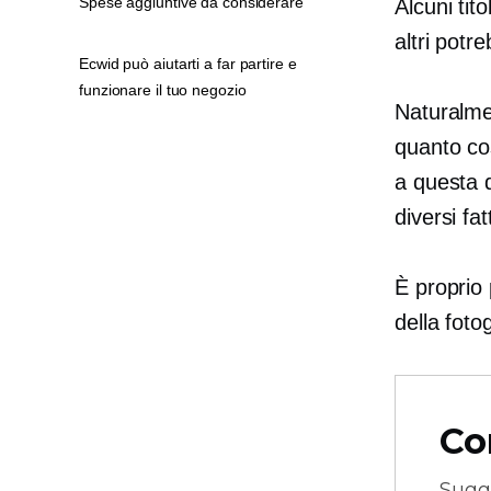
Spese aggiuntive da considerare
Alcuni tito
altri potr
Ecwid può aiutarti a far partire e
funzionare il tuo negozio
Naturalme
quanto cos
a questa 
diversi fat
È proprio
della foto
Co
Sugg