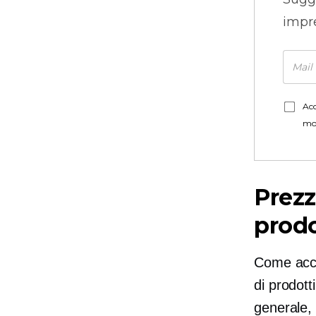
impre
Acc
mo
Prezz
prodo
Come acce
di prodott
generale,