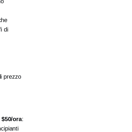
no
 che
i di
di prezzo
 $50/ora
:
cipianti