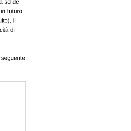
a solide
in futuro.
to), il
ità di
il seguente