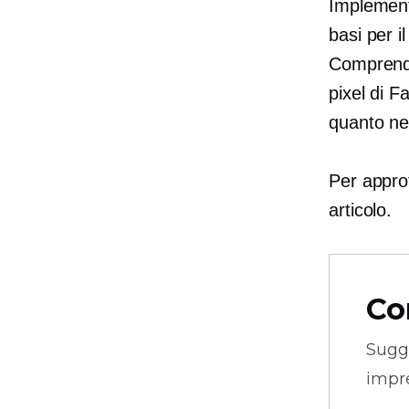
Implementa
basi per i
Comprendi 
pixel di F
quanto ne
Per approf
articolo.
Co
Sugg
impre