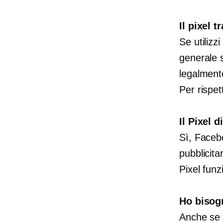
Il pixel t
Se utilizz
generale s
legalmente
Per rispe
Il Pixel 
Sì, Faceb
pubblicita
Pixel fun
Ho bisogn
Anche se è