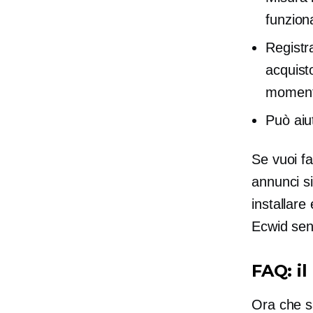
funzion
Registr
acquist
momen
Può aiut
Se vuoi fa
annunci si
installare
Ecwid sen
FAQ: il
Ora che sa