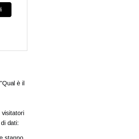
i
"Qual è il
visitatori
di dati:
e stanno