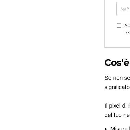
Acc
mo
Cos'è
Se non sei
significat
Il pixel d
del tuo n
Misura 