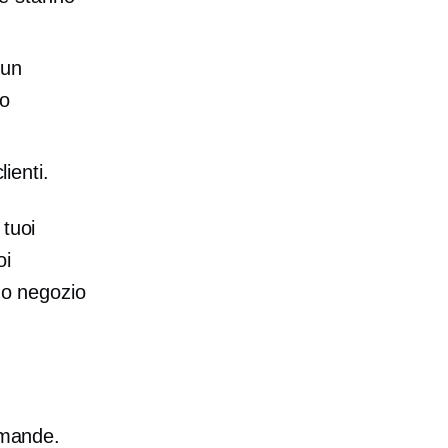
 un
do
lienti.
 tuoi
oi
tuo negozio
omande.