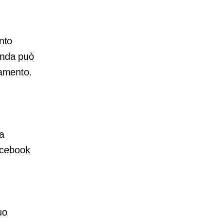
nto
enda può
lamento.
a
Facebook
uo