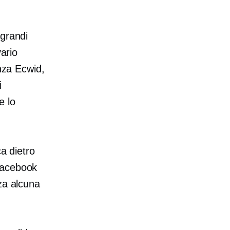
 grandi
vario
enza Ecwid,
i
e lo
a dietro
i Facebook
za alcuna