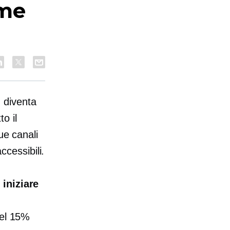
ome
 diventa
to il
ue canali
ccessibili.
 iniziare
del 15%