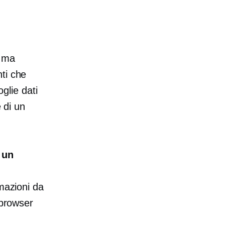
, ma
ti che
oglie dati
e di un
 un
rmazioni da
 browser