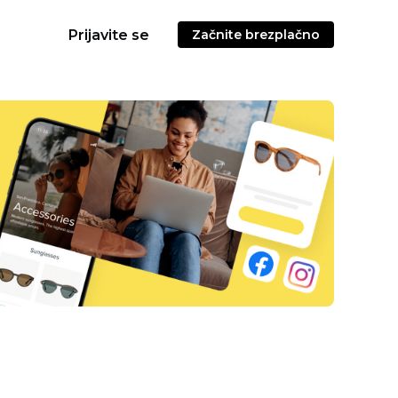
Prijavite se
Začnite brezplačno