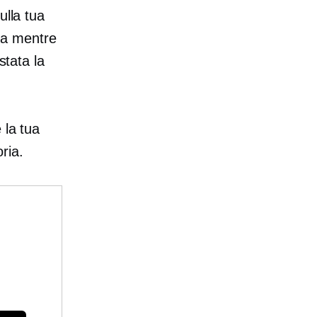
ulla tua
ita mentre
stata la
 la tua
oria.