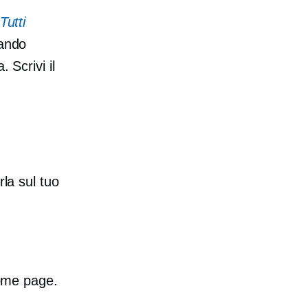
Tutti
rando
 Scrivi il
rla sul tuo
home page.