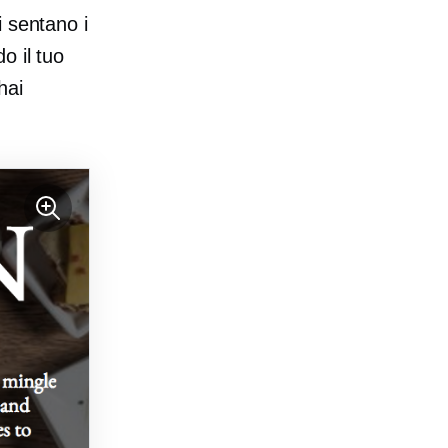
i sentano i
o il tuo
hai