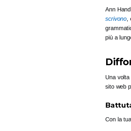
Ann Handle
scrivono
,
grammatica
più a lung
Diffo
Una volta 
sito web 
Battut
Con la tua