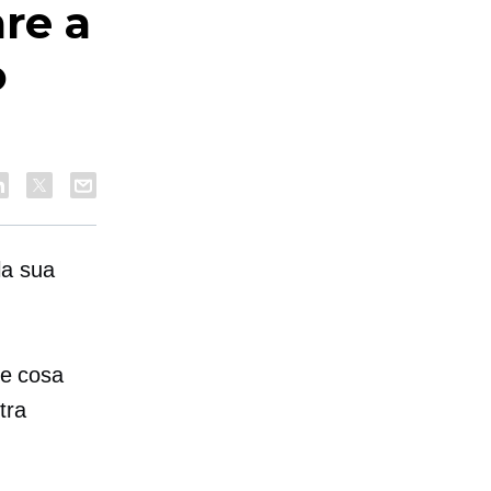
are a
o
la sua
re cosa
tra