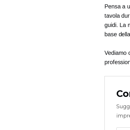
Pensa a un
tavola dur
guidi. La 
base della 
Vediamo co
profession
Co
Sugg
impre