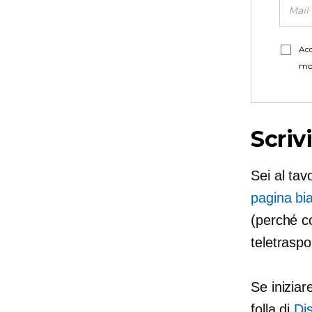
Acc
mo
Scriv
Sei al tav
pagina bi
(perché co
teletraspo
Se iniziar
folla di
Di