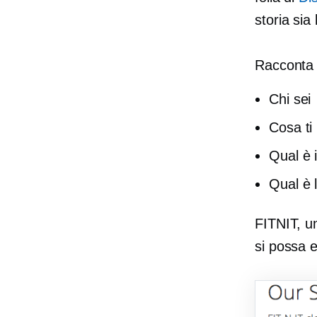
storia sia
Racconta 
Chi sei
Cosa ti 
Qual è 
Qual è l
FITNIT, u
si possa e