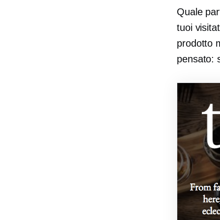
Quale part
tuoi visit
prodotto m
pensato: 