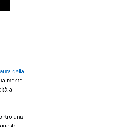
i
aura della
 tua mente
oltà a
contro una
 questa