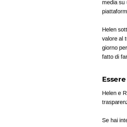
media su u
piattafor
Helen sott
valore al 
giorno per
fatto di f
Essere 
Helen e Ri
trasparenz
Se hai int