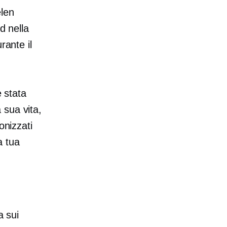
elen
d nella
rante il
è stata
 sua vita,
onizzati
a tua
a sui