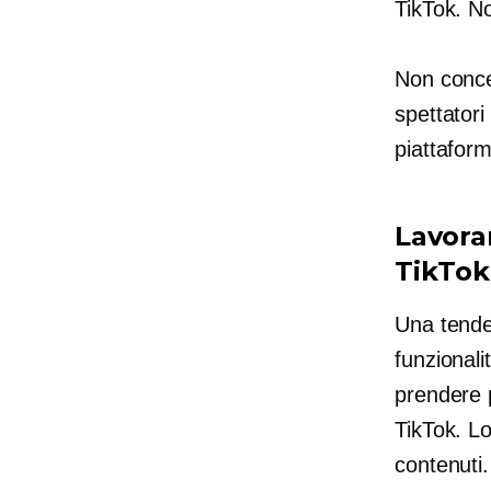
TikTok. N
Non concen
spettatori
piattafor
Lavora
TikTok
Una tende
funzionali
prendere p
TikTok. Lo
contenuti.