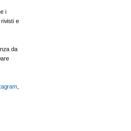
e i
ivisti e
nza da
eare
tagram
,