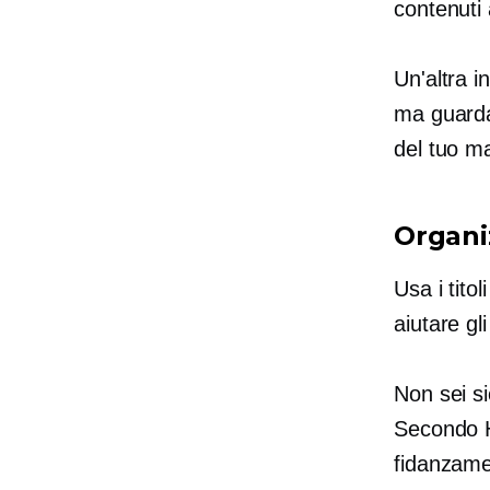
contenuti 
Un'altra 
ma guarda
del tuo ma
Organi
Usa i tito
aiutare gl
Non sei s
Secondo H
fidanzame