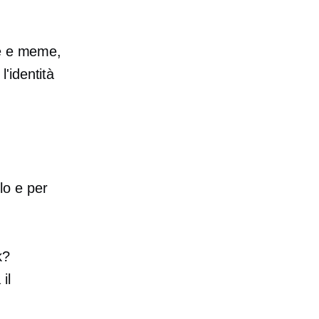
ze e meme,
'identità
ilo e per
k?
il