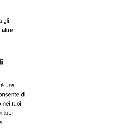
 gli
 altre
i
 è una
consente di
 nei tuoi
i tuoi
i