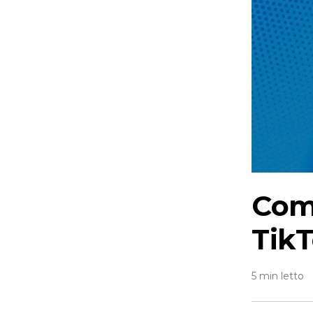
Com
Tik
5 min letto