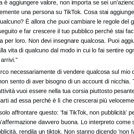
a è aggiungere valore, non importa se sei un'azien
emente una persona su TikTok. Cosa stai aggiunge
 qualcuno? È allora che puoi cambiare le regole del g
seguito e far crescere il tuo pubblico perché stai fa
a per loro. Non devi insegnare qualcosa. Puoi agg
lla vita di qualcuno dal modo in cui lo fai sentire og
rrivi."
rco necessariamente di vendere qualcosa sul mio 
non sento di aver bisogno di un account di nicchia. 
attività vuoi essere nella tua corsia piuttosto pesan
arti ad essa perché è lì che crescerai più veloceme
solo affrontare questo: 'fai TikTok, non pubblicità' 
n'affermazione davvero buona. Lo interpreto come 
blicità, rendila un tiktok. Non stanno dicendo 'non f