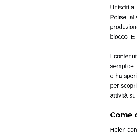
Unisciti 
Polise, al
produzione
blocco. E 
I contenut
semplice:
e ha speri
per scopri
attività s
Come c
Helen cons