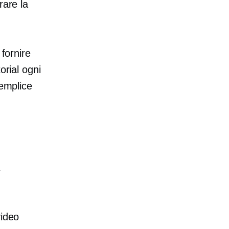
rare la
 fornire
orial ogni
semplice
a
video