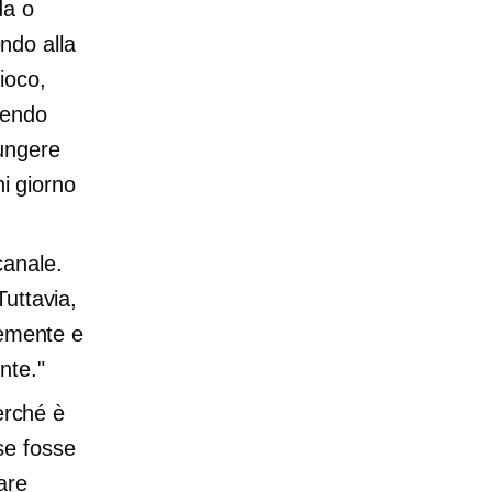
da o
ndo alla
ioco,
cendo
iungere
ni giorno
canale.
Tuttavia,
temente e
nte."
perché è
se fosse
are