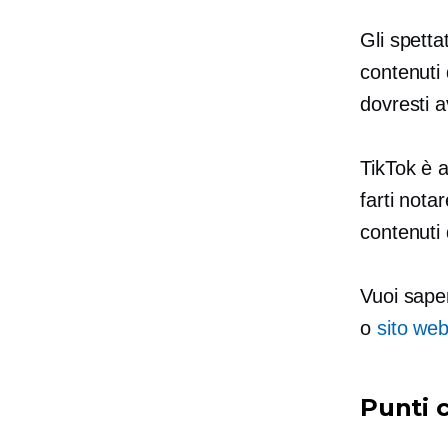
Gli spetta
contenuti 
dovresti 
TikTok è 
farti nota
contenuti 
Vuoi saper
o
sito web
Punti 