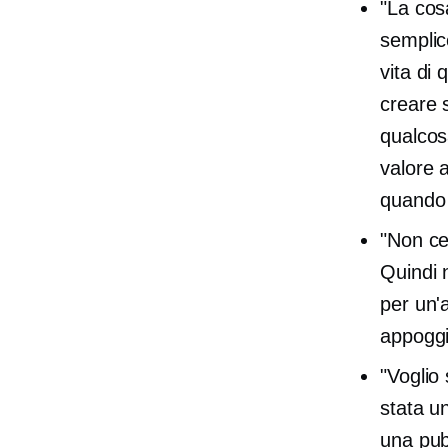
"La cos
semplic
vita di
creare 
qualcos
valore a
quando a
"Non ce
Quindi 
per un'
appoggi
"Voglio 
stata u
una pub