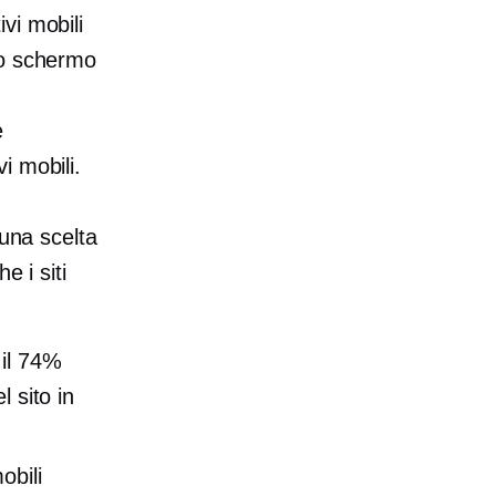
ivi mobili
lo schermo
e
i mobili.
 una scelta
e i siti
 il 74%
 sito in
obili