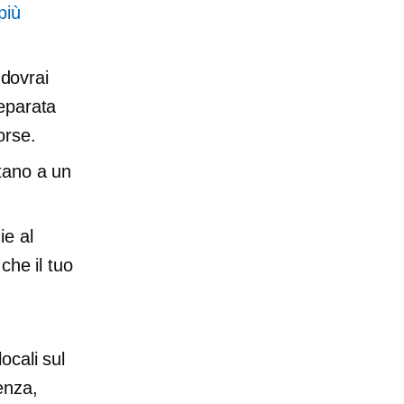
più
 dovrai
separata
orse.
untano a un
ie al
che il tuo
ocali sul
enza,