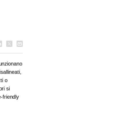
o
 funzionano
allineati,
ti o
ri si
-friendly