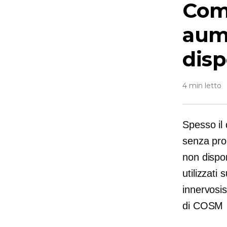
Come
aume
disp
4 min letto
Spesso il 
senza prob
non disponi
utilizzati
innervosi
di COSM