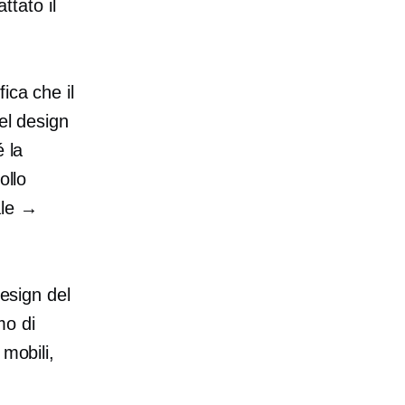
tato il
ica che il
el design
 la
ollo
ale →
design del
mo di
 mobili,