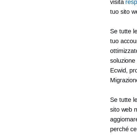
visita
res
tuo sito w
Se tutte l
tuo accoun
ottimizzat
soluzione 
Ecwid, pr
Migrazione
Se tutte l
sito web n
aggiornare
perché ce