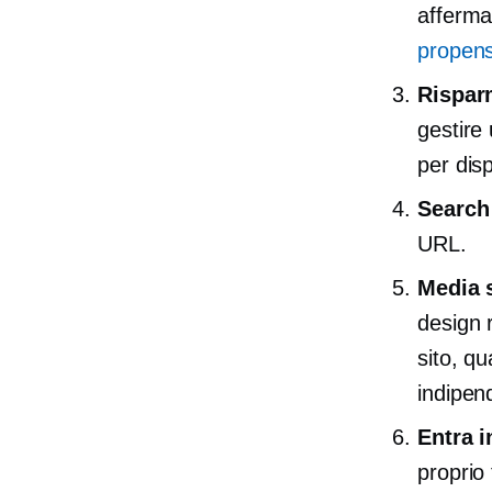
afferma
propensi
Rispar
gestire
per dis
Search
URL.
Media 
design r
sito, q
indipen
Entra i
proprio