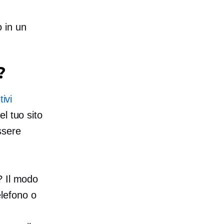
o in un
?
tivi
l tuo sito
ssere
? Il modo
elefono o