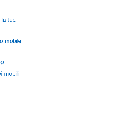
lla tua
vo mobile
pp
i mobili