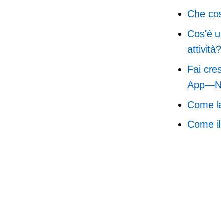
Che cos
Cos'è u
attività
Fai cre
App—N
Come la
Come il