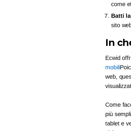
come ef
Batti l
sito we
In c
Ecwid off
mobili
Poic
web, ques
visualizza
Come facc
più sempli
tablet e 