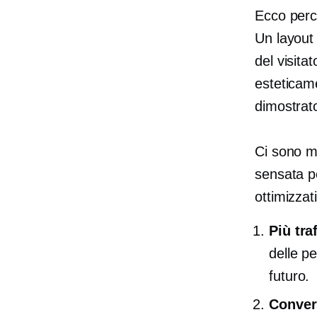
Ecco per
Un layout
del visita
esteticam
dimostrato
Ci sono mo
sensata pe
ottimizzat
Più tra
delle pe
futuro.
Conver