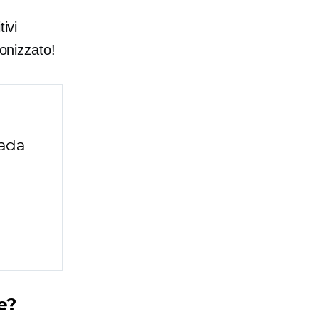
ivi
tonizzato!
vada
e?