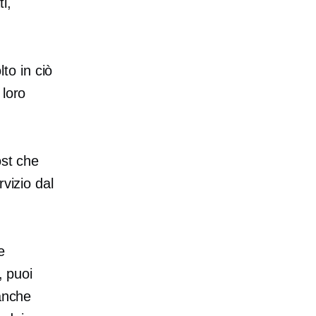
i,
to in ciò
 loro
ost che
vizio dal
e
, puoi
 anche