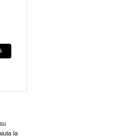
i
 su
iuta la