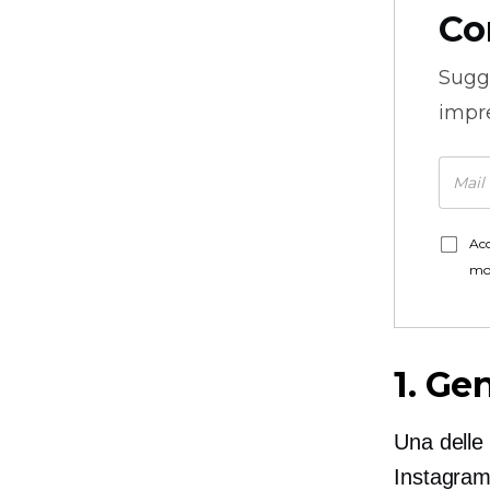
Co
Sugg
impre
Acc
mo
1. Ge
Una delle 
Instagram 