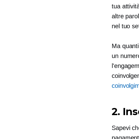
tua attivi
altre paro
nel tuo se
Ma quanti 
un numero
l'engagem
coinvolgen
coinvolgi
2. In
Sapevi che
pagamento 