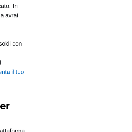
cato. In
za avrai
soldi con
i
nta il tuo
wer
piattaforma