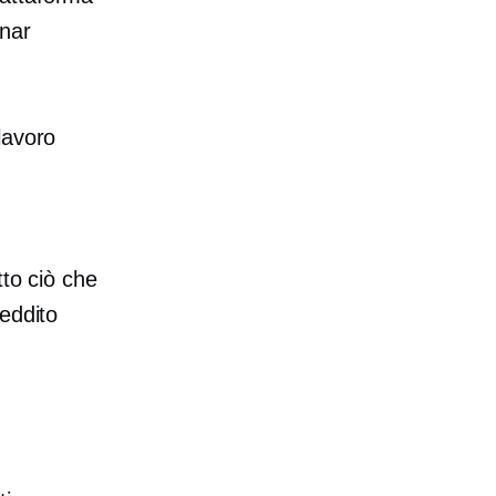
nar
lavoro
tto ciò che
eddito