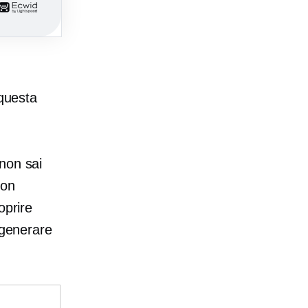
 questa
non sai
Non
oprire
 generare