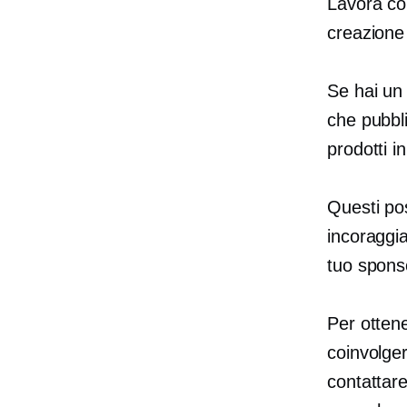
Lavora con
creazione 
Se hai un
che pubbli
prodotti i
Questi pos
incoraggia
tuo spons
Per otten
coinvolger
contattare