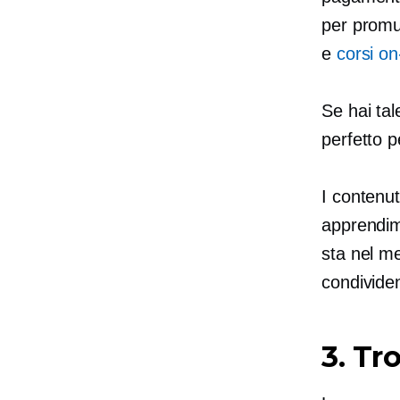
per promu
e
corsi on
Se hai tal
perfetto 
I contenut
apprendime
sta nel me
condividen
3. Tr