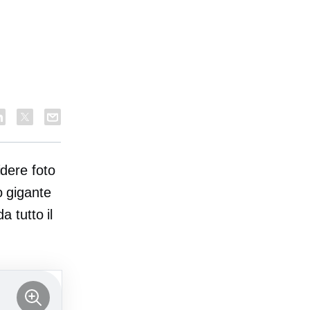
idere foto
o
gigante
a tutto il