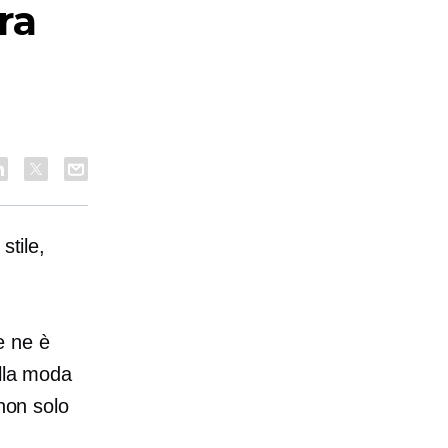
ra
stile,
e ne è
alla moda
 non solo