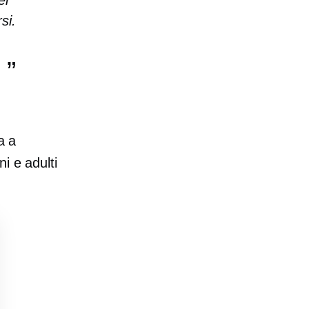
er
si.
s
a a
i e adulti