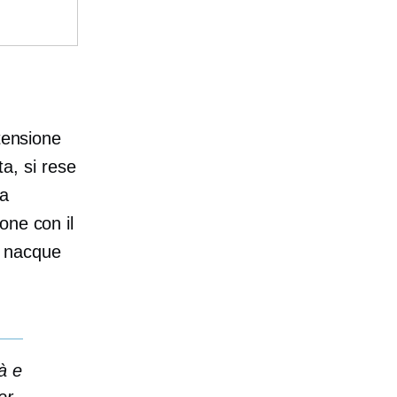
tensione
ta, si rese
va
one con il
i, nacque
à e