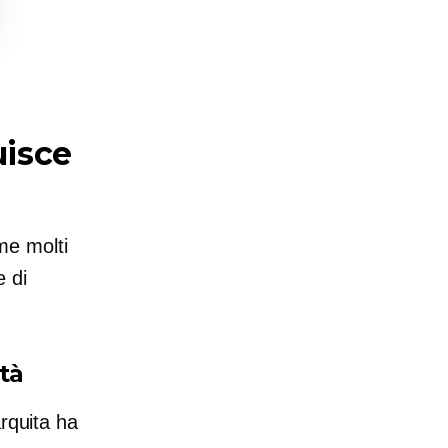
uisce
me molti
e di
tà
arquita ha