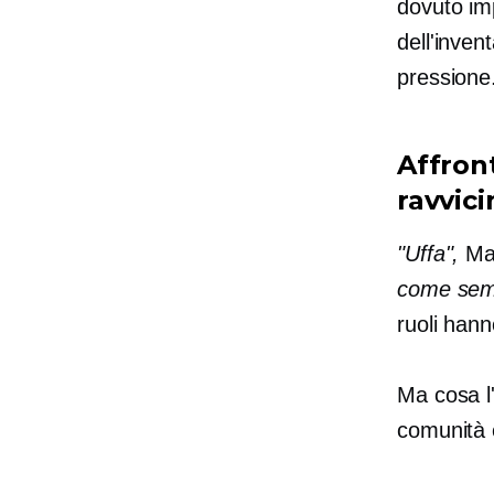
dovuto imp
dell'inven
pressione
Affron
ravvici
"Uffa",
Mar
come sem
ruoli han
Ma cosa l'
comunità 