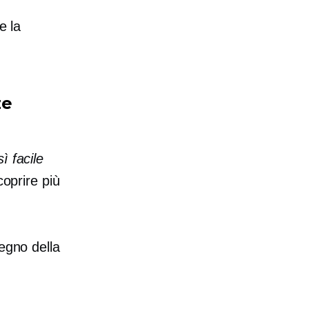
e la
ze
ì facile
coprire più
tegno della