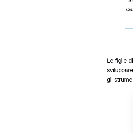
s
ce
Le figlie 
sviluppare
gli strume