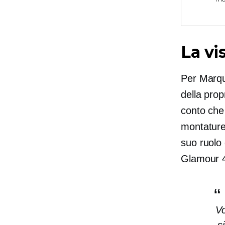
La vi
Per Marqui
della prop
conto che
montature
suo ruolo 
Glamour 
Vo