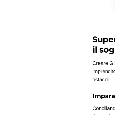
Super
il so
Creare Gl
imprendito
ostacoli.
Impara
Conciliand