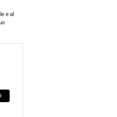
le e al
uo
i