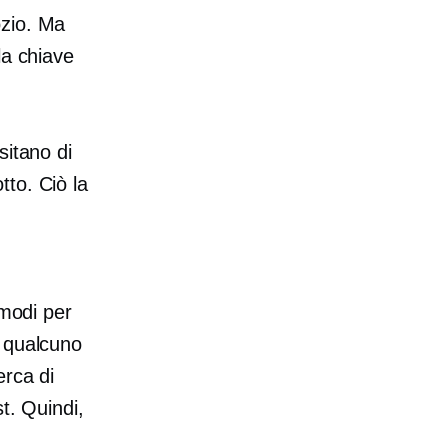
ozio. Ma
la chiave
sitano di
to. Ciò la
 modi per
e qualcuno
erca di
t. Quindi,