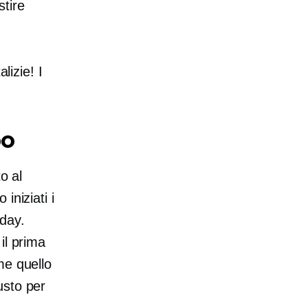
tire
lizie! I
po
o al
iniziati i
nday.
il prima
e quello
usto per