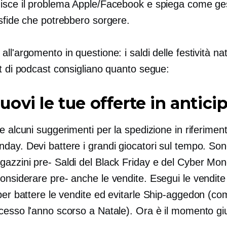
isce il problema Apple/Facebook e spiega come ges
 sfide che potrebbero sorgere.
ll'argomento in questione: i saldi delle festività nata
t di podcast consigliano quanto segue:
ovi le tue offerte in antici
e alcuni suggerimenti per la spedizione in riferiment
nday. Devi battere i grandi giocatori sul tempo. Sono 
gazzini
pre-
Saldi del Black Friday e del Cyber ​​Mo
considerare
pre-
anche le vendite. Esegui le vendite 
per battere le vendite ed evitarle
Ship-aggedon
(com
cesso l'anno scorso a Natale). Ora è il momento gi