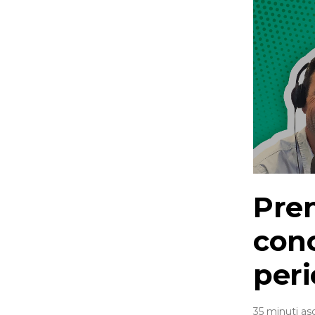
Pren
conc
peri
35 minuti as