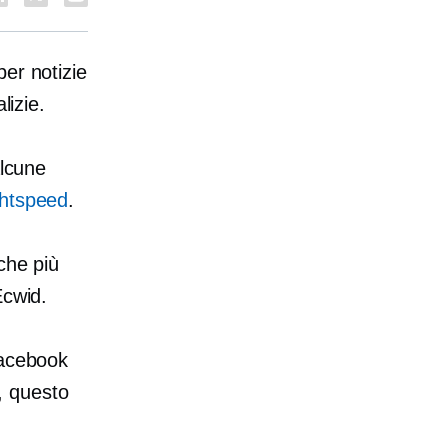
er notizie
lizie.
alcune
ghtspeed
.
che più
Ecwid.
Facebook
o, questo