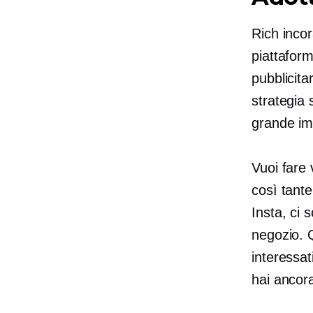
Rich incor
piattaform
pubblicita
strategia
grande imp
Vuoi fare
così tant
Insta, ci 
negozio. Q
interessa
hai ancor