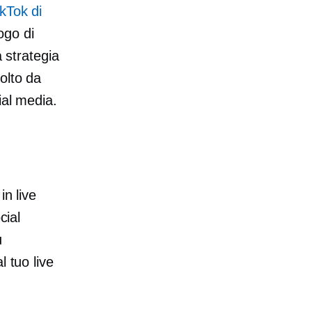
kTok di
logo di
a strategia
olto da
ial media.
in live
cial
u
l tuo live