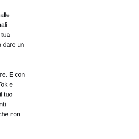
alle
ali
 tua
ò dare un
re. E con
Tok e
l tuo
nti
 che non