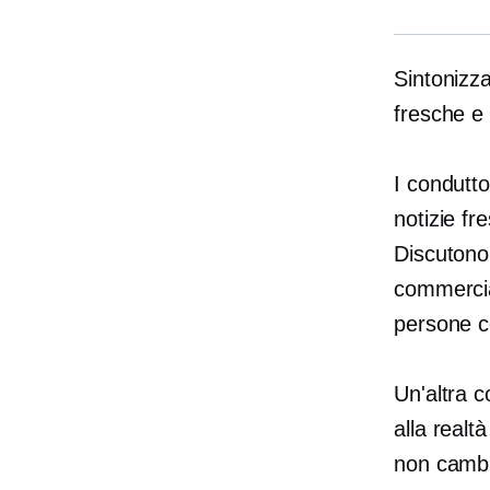
Sintonizza
fresche 
I condutto
notizie f
Discutono 
commercian
persone co
Un'altra 
alla realt
non cambi