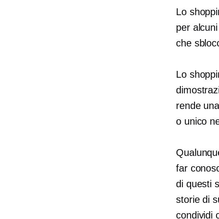
Lo shoppi
per alcuni
che sbloc
Lo shoppin
dimostraz
rende una 
o
unico n
Qualunque 
far conos
di questi 
storie di 
condividi 