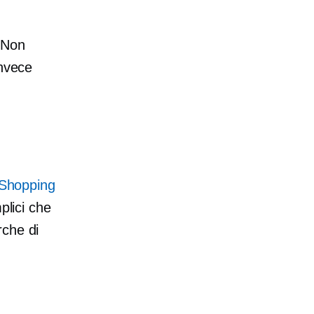
Non
invece
Shopping
plici che
rche di