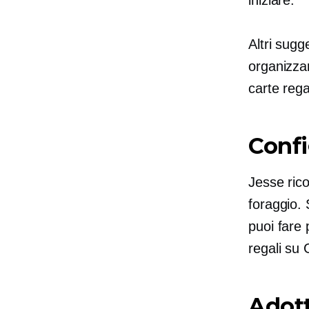
Altri sugg
organizzar
carte rega
Conf
Jesse rico
foraggio. 
puoi fare
regali su
Adott