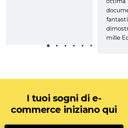
ottima
docume
fantasti
dimostr
mille Ec
I tuoi sogni di e-
commerce iniziano qui