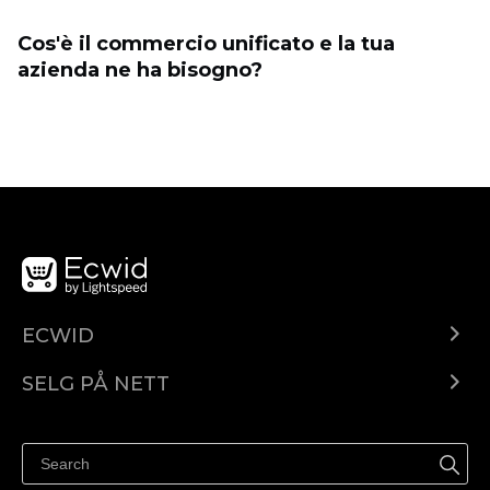
Cos'è il commercio unificato e la tua
azienda ne ha bisogno?
ECWID
Ecwid.com
SELG PÅ NETT
Pris
Selg hvor som helst
Hjelpesenter
Selg på Facebook
Selg på Instagram