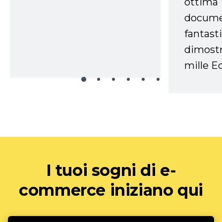
ottima
docume
fantasti
dimostr
mille Ec
I tuoi sogni di e-
commerce iniziano qui