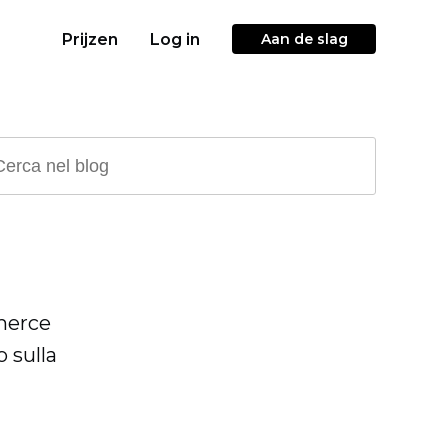
Prijzen
Log in
Aan de slag
mmerce
o sulla