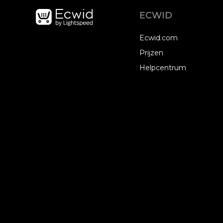
ECWID
Ecwid.com
Prijzen
Helpcentrum