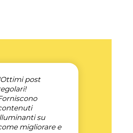
"Ottimi post
regolari!
Forniscono
contenuti
illuminanti su
come migliorare e