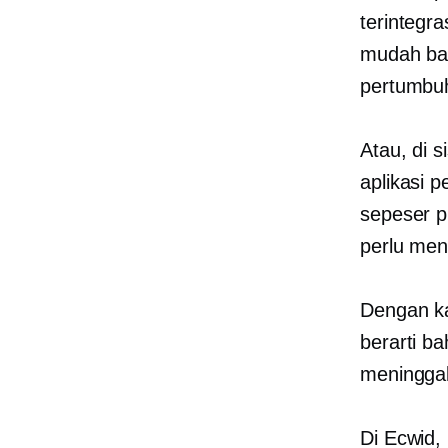
terintegr
mudah bag
pertumbuh
Atau, di s
aplikasi
sepeser p
perlu men
Dengan ka
berarti b
meninggal
Di Ecwid,