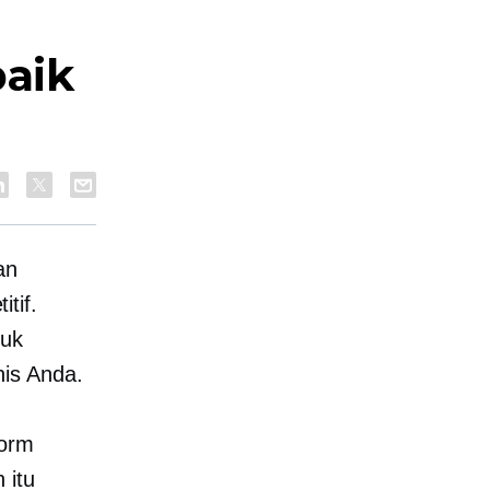
aik
an
tif.
tuk
is Anda.
form
 itu