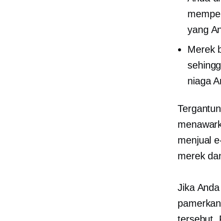
mempero
yang An
Merek 
sehingg
niaga A
Tergantun
menawark
menjual e
merek dan
Jika And
pamerkan
tersebut.