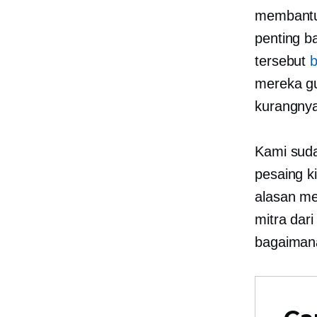
membantu 
penting b
tersebut
b
mereka gu
kurangnya
Kami sud
pesaing ki
alasan me
mitra dar
bagaimana