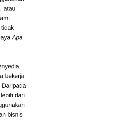
, atau
kami
tidak
biaya
Apa
enyedia,
wa bekerja
. Daripada
lebih dari
nggunakan
n bisnis