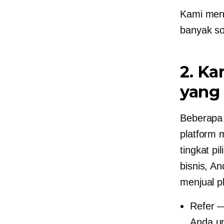
Kami menj
banyak so
2. K
yang 
Beberapa 
platform 
tingkat p
bisnis, A
menjual p
Refer —
Anda un