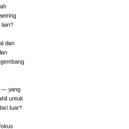
kah
eiring
lain?
al dan
lan
engembang
” — yang
hil untuk
ari luar?
fokus