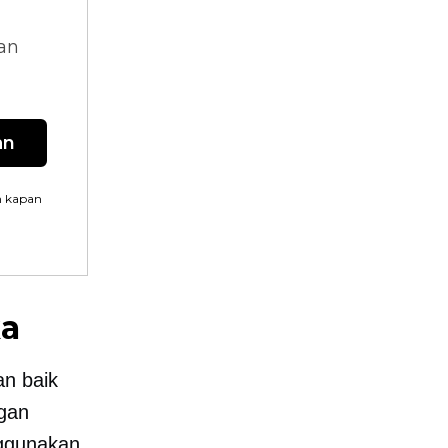
dan
an
n kapan
ka
an baik
ngan
nggunakan