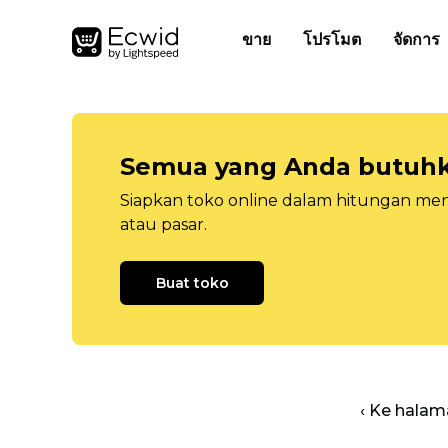
ขาย
โปรโมต
จัดการ
Semua yang Anda butuhka
Siapkan toko online dalam hitungan menit
atau pasar.
Buat toko
‹ Ke halam