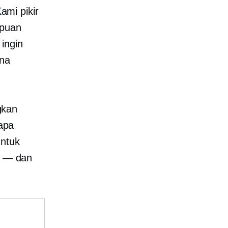
mi pikir
mpuan
ingin
ena
gkan
rapa
untuk
an — dan