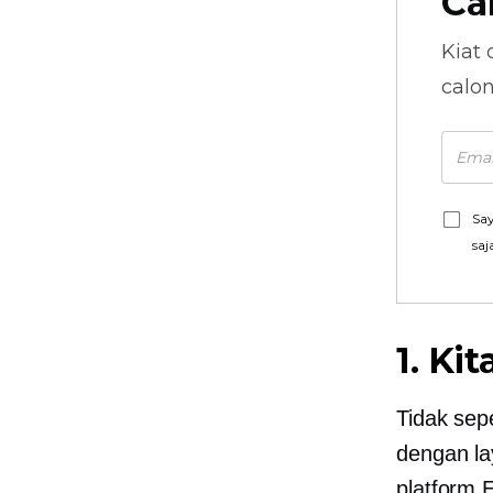
Ca
Kiat 
calo
Say
saj
1. Ki
Tidak sep
dengan la
platform 