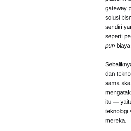
gateway p
solusi bis
sendiri y
seperti p
pun
biaya 
Sebalikny
dan tekno
sama akan
mengataka
itu — yai
teknologi
mereka.