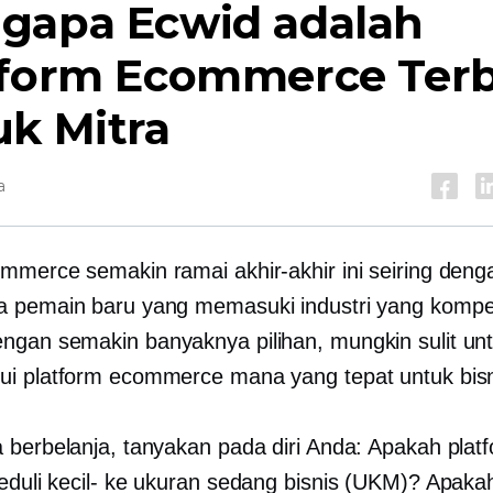
gapa Ecwid adalah
tform Ecommerce Terb
uk Mitra
a
mmerce semakin ramai akhir-akhir ini seiring deng
 pemain baru yang memasuki industri yang kompeti
gan semakin banyaknya pilihan, mungkin sulit un
i platform ecommerce mana yang tepat untuk bisn
 berbelanja, tanyakan pada diri Anda: Apakah plat
eduli
kecil-
ke
ukuran sedang
bisnis (UKM)? Apakah