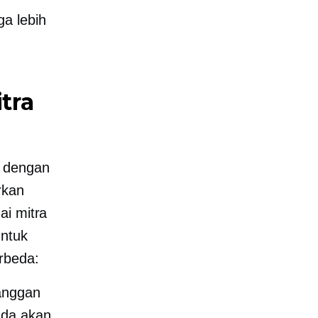
a lebih
tra
a dengan
rkan
ai mitra
untuk
rbeda:
langgan
nda akan