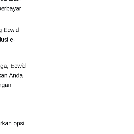
berbayar
g Ecwid
usi e-
aga, Ecwid
kan Anda
ngan
n
rkan opsi