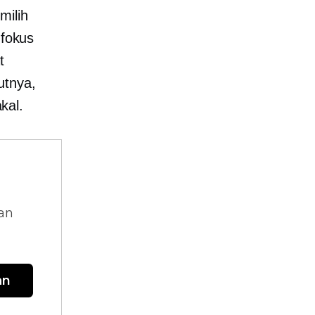
milih
 fokus
t
utnya,
kal.
dan
an