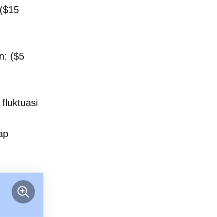
 ($15
n: ($5
fluktuasi
ap