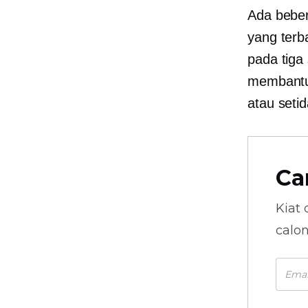
Ada beber
yang terba
pada tiga
membantu 
atau seti
Ca
Kiat 
calo