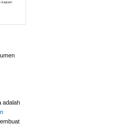
n kapan
nsumen
 adalah
en
membuat