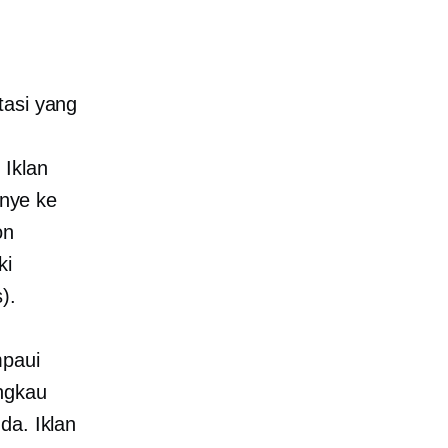
tasi yang
 Iklan
nye ke
on
ki
).
mpaui
ngkau
da. Iklan