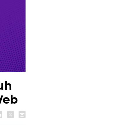
uh
Web