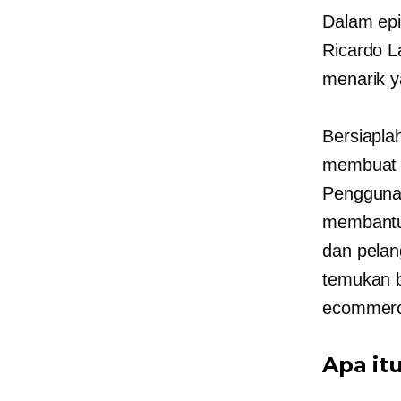
Dalam ep
Ricardo L
menarik 
Bersiapla
membuat p
Pengguna
membantu 
dan
pela
temukan 
ecommerc
Apa it