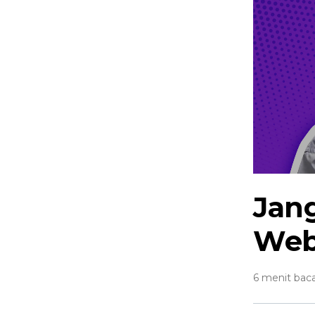
Jan
Web
6 menit bac