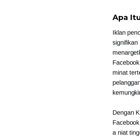
Apa It
Iklan pen
signifikan
menargetk
Facebook
minat ter
pelanggan
kemungkin
Dengan Kl
Facebook 
a
niat ting