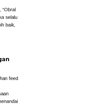
 “Obral
ka selalu
ih baik,
gan
han feed
saan
menandai