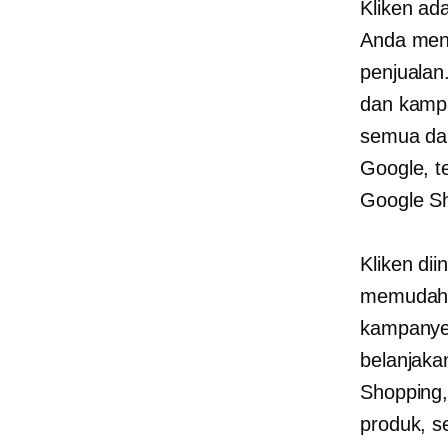
Kliken ad
Anda men
penjualan
dan kampa
semua da
Google, 
Google Sh
Kliken di
memudahk
kampanye
belanjaka
Shopping
produk, s