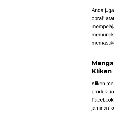
Anda juga
obral” at
mempelaja
memungki
memastikan
Mengat
Kliken
Kliken m
produk un
Facebook
jaminan k