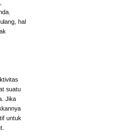
,
nda.
lang, hal
ak
tivitas
at suatu
. Jika
ukkannya
if untuk
t.