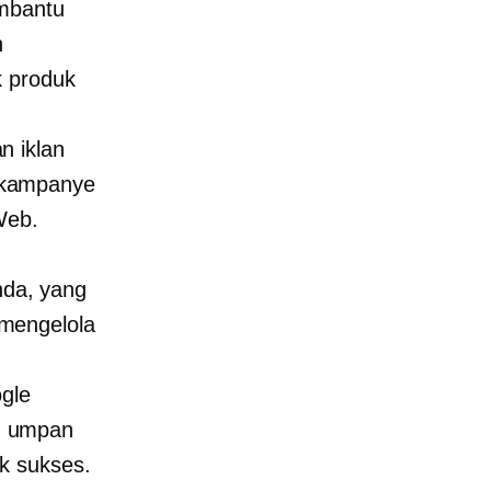
embantu
n
k produk
n iklan
 kampanye
Web.
nda, yang
mengelola
gle
n umpan
k sukses.