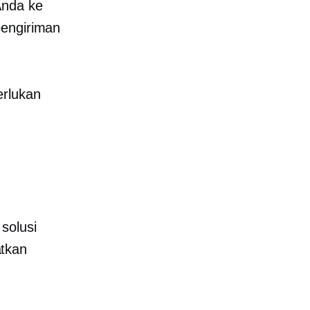
Anda ke
pengiriman
erlukan
solusi
atkan