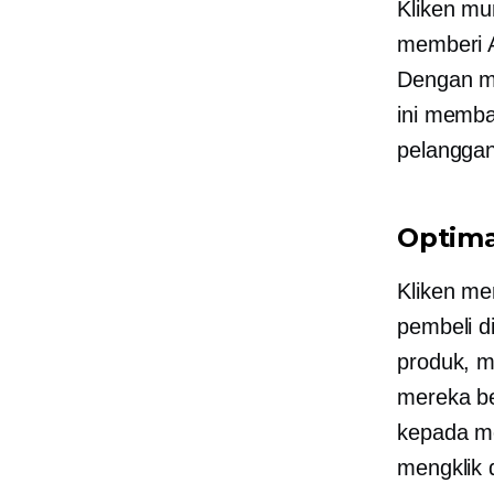
Kliken mun
memberi A
Dengan me
ini memba
pelanggan
Optimas
Kliken me
pembeli d
produk, m
mereka be
kepada m
mengklik 