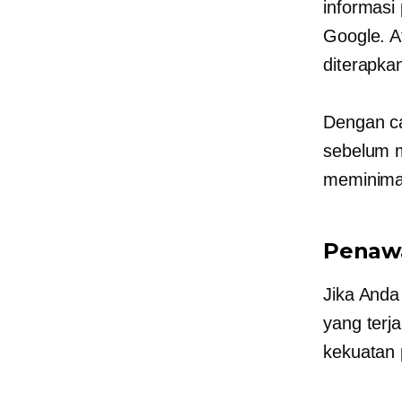
informasi
Google. A
diterapka
Dengan ca
sebelum m
meminimal
Penawa
Jika Anda
yang terj
kekuatan 