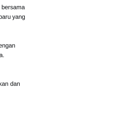
k bersama
 baru yang
dengan
a.
ikan dan