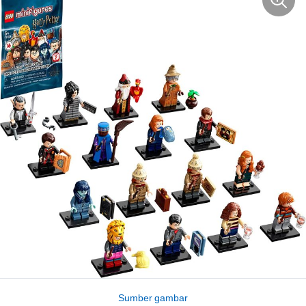
Sumber gambar