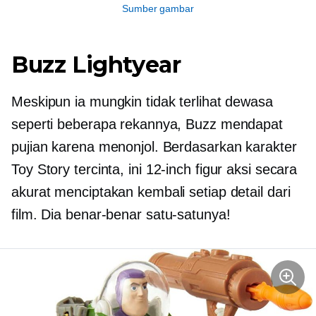
Sumber gambar
Buzz Lightyear
Meskipun ia mungkin tidak terlihat dewasa
seperti beberapa rekannya, Buzz mendapat
pujian karena menonjol. Berdasarkan karakter
Toy Story tercinta, ini
12-inch
figur aksi secara
akurat menciptakan kembali setiap detail dari
film. Dia benar-benar
satu-satunya!