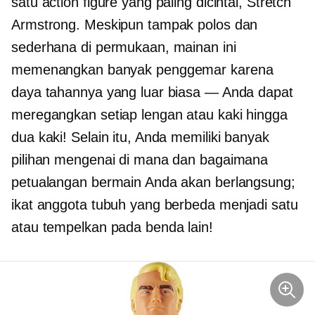
satu action figure yang paling dicintai, Stretch
Armstrong. Meskipun tampak polos dan
sederhana di permukaan, mainan ini
memenangkan banyak penggemar karena
daya tahannya yang luar biasa — Anda dapat
meregangkan setiap lengan atau kaki hingga
dua kaki! Selain itu, Anda memiliki banyak
pilihan mengenai di mana dan bagaimana
petualangan bermain Anda akan berlangsung;
ikat anggota tubuh yang berbeda menjadi satu
atau tempelkan pada benda lain!