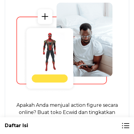
Apakah Anda menjual action figure secara
online? Buat toko Ecwid dan tingkatkan
pendapatan Anda.
Daftar Isi