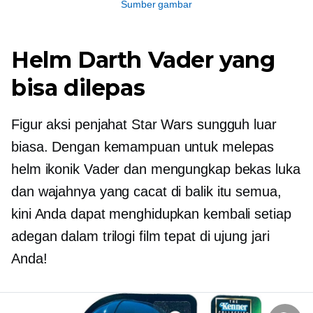
Sumber gambar
Helm Darth Vader yang
bisa dilepas
Figur aksi penjahat Star Wars sungguh luar
biasa. Dengan kemampuan untuk melepas
helm ikonik Vader dan mengungkap bekas luka
dan wajahnya yang cacat di balik itu semua,
kini Anda dapat menghidupkan kembali setiap
adegan dalam trilogi film tepat di ujung jari
Anda!