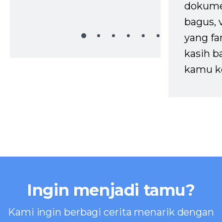
dokume
bagus, 
yang fa
kasih b
kamu k
Ingin menjadi tamu?
Kami ingin berbagi cerita menarik dengan