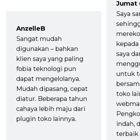
Jumat
Saya sa
sehingg
AnzelleB
mereko
Sangat mudah
kepada 
digunakan – bahkan
saya da
klien saya yang paling
mengg
fobia teknologi pun
untuk t
dapat mengelolanya.
bersam
Mudah dipasang, cepat
toko la
diatur. Beberapa tahun
webmas
cahaya lebih maju dari
Pengko
plugin toko lainnya.
indah,
terbaik 