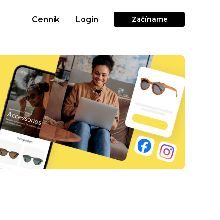
Cenník
Login
Začíname