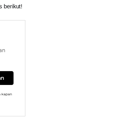
 berikut!
dan
an
n kapan