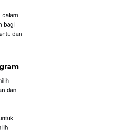
n dalam
n bagi
entu dan
agram
ilih
kan dan
untuk
lih