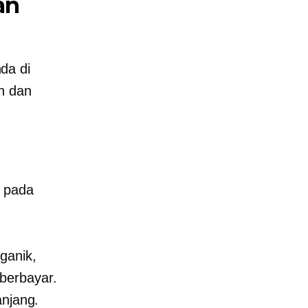
an
da di
n dan
g pada
ganik,
berbayar.
anjang.