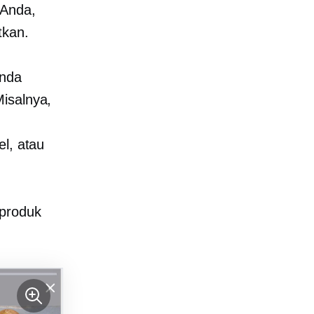
 Anda,
tkan.
Anda
Misalnya,
el, atau
 produk