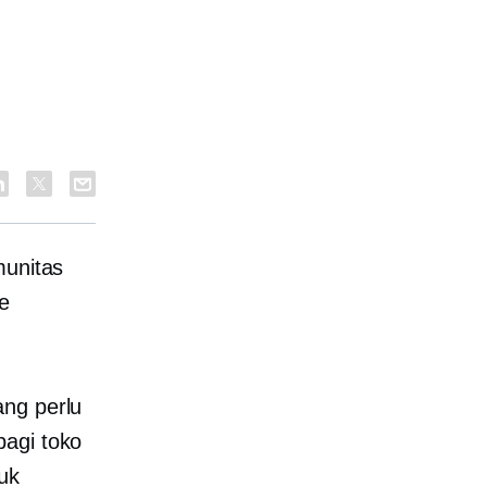
munitas
ke
ang perlu
bagi toko
tuk