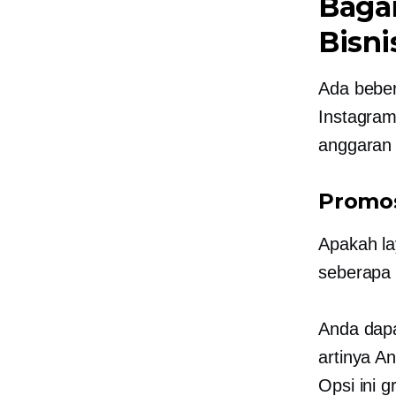
Baga
Bisni
Ada beber
Instagram
anggaran 
Promos
Apakah la
seberapa
Anda dapa
artinya A
Opsi ini 