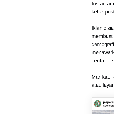
Instagram
ketuk pos
Iklan dis
membuat i
demografi
menawarka
cerita — 
Manfaat i
atau laya