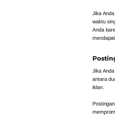
Jika Anda
waktu sin
Anda kar
mendapatk
Postin
Jika Anda
antara du
iklan.
Postingan
mempromos