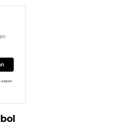
dan
an
n kapan
bol