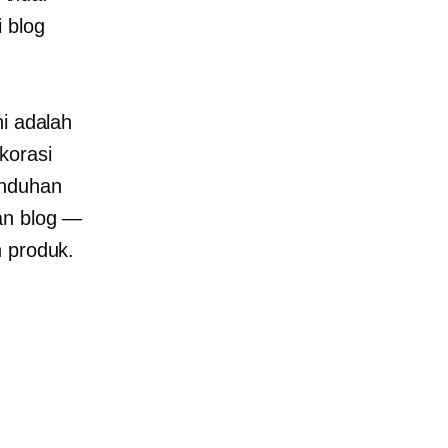
 blog
ni adalah
korasi
unduhan
an blog —
n produk.