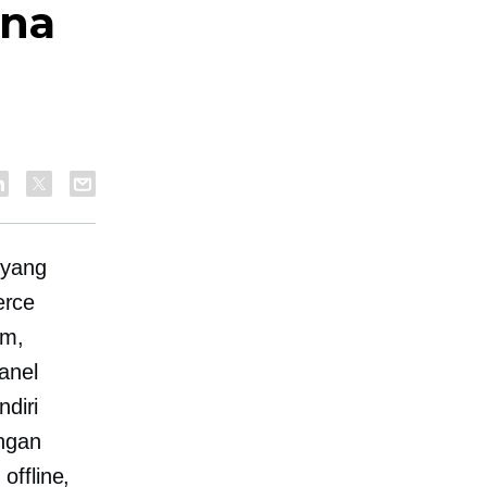
ana
 yang
rce
am,
anel
ndiri
ngan
offline,