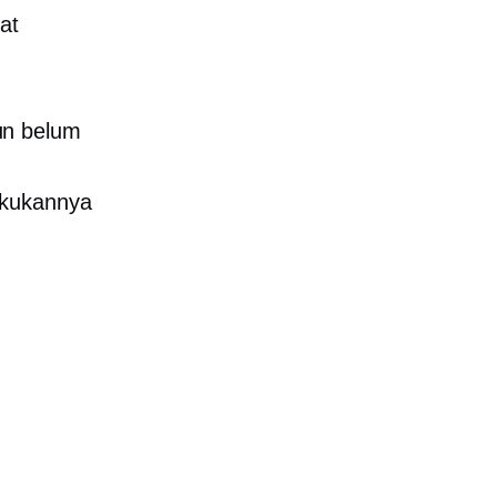
at
un belum
akukannya