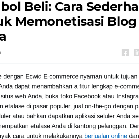
ol Beli: Cara Sederh
uk Memonetisasi Blog
a
a
ne dengan Ecwid
E-commerce
nyaman untuk tujuan
 Anda dapat menambahkan a
fitur lengkap
e-comme
 situs web Anda, buka toko Facebook atau Instagr
 etalase di pasar populer, jual
on-the-go
dengan p
luler atau bahkan dapatkan aplikasi seluler Anda se
empatkan etalase Anda di kantong pelanggan. De
nyak cara untuk melakukannya
berjualan online
dan 