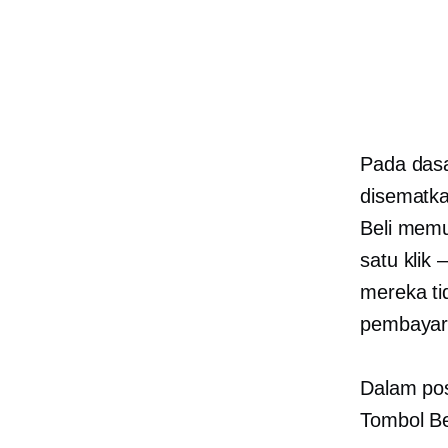
Pada dasa
disematka
Beli mem
satu klik
mereka ti
pembayar
Dalam pos
Tombol Be