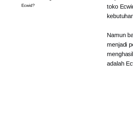
Ecwid?
toko Ecw
kebutuhan
Namun ba
menjadi pe
menghasil
adalah E