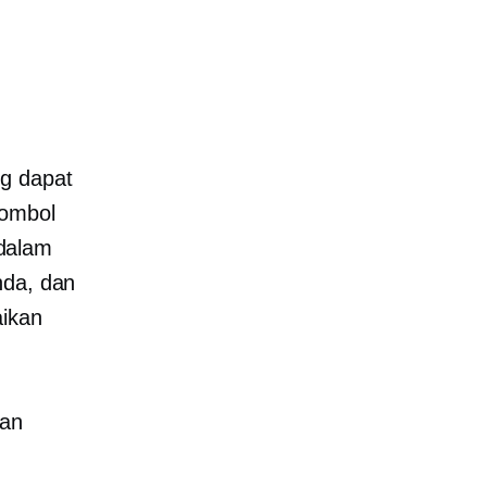
ng dapat
Tombol
dalam
nda, dan
aikan
kan