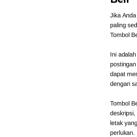
Jika Anda
paling se
Tombol Be
Ini adala
postingan
dapat me
dengan
s
Tombol Be
deskripsi,
letak yan
perlukan.