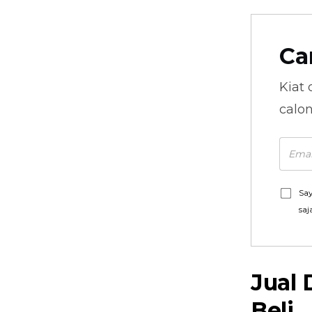
Ca
Kiat 
calo
Say
saj
Jual
Beli