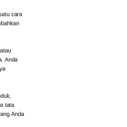
satu cara
mbahkan
 atau
a. Anda
ya
oduk,
a tata
yang Anda