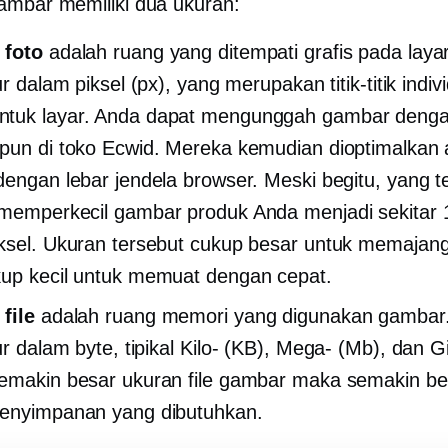
mbar memiliki dua ukuran:
 foto
adalah ruang yang ditempati grafis pada laya
ur dalam piksel (px), yang merupakan titik-titik indiv
tuk layar. Anda dapat mengunggah gambar denga
pun di toko Ecwid. Mereka kemudian dioptimalkan 
dengan lebar jendela browser. Meski begitu, yang t
memperkecil gambar produk Anda menjadi sekitar 
ksel. Ukuran tersebut cukup besar untuk memajan
up kecil untuk memuat dengan cepat.
file
adalah ruang memori yang digunakan gambar
ur dalam byte, tipikal
Kilo-
(KB),
Mega-
(Mb), dan G
emakin besar ukuran file gambar maka semakin be
penyimpanan yang dibutuhkan.