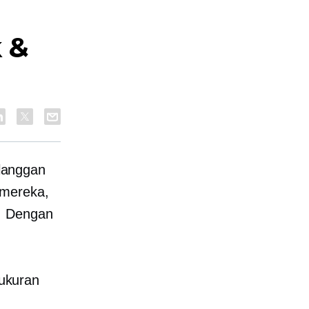
 &
langgan
 mereka,
t. Dengan
ukuran