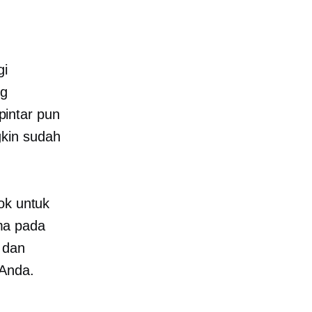
gi
ng
intar pun
kin sudah
ok untuk
ma pada
 dan
 Anda.