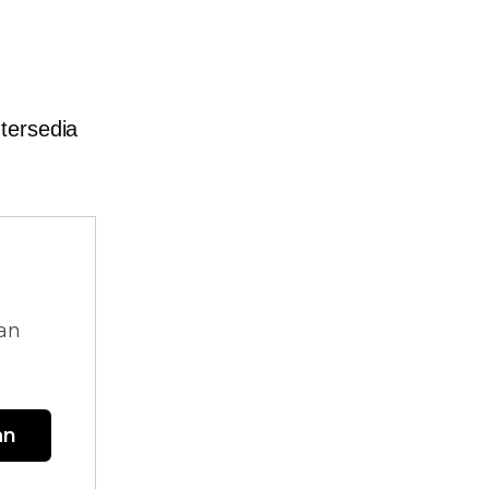
tersedia
dan
an