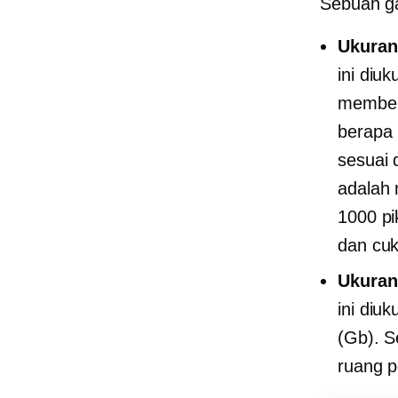
Sebuah ga
Ukuran
ini diuk
memben
berapa 
sesuai 
adalah 
1000 pi
dan cuk
Ukuran 
ini diuk
(Gb). S
ruang 