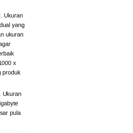
r. Ukuran
idual yang
n ukuran
agar
erbaik
1000 x
g produk
. Ukuran
igabyte
sar pula