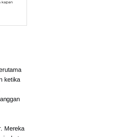
n kapan
terutama
 ketika
langgan
r. Mereka