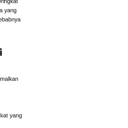
ringkat
da yang
sebabnya
i
imalkan
gkat yang