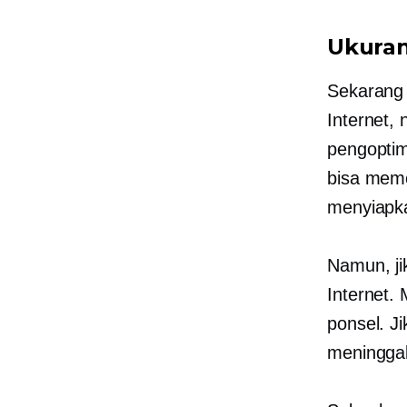
Ukura
Sekarang
Internet, 
pengoptim
bisa mem
menyiapka
Namun, ji
Internet
ponsel. J
meninggal