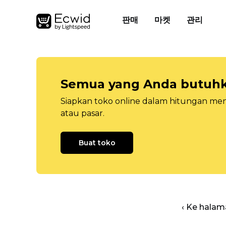
판매
마켓
관리
Semua yang Anda butuhka
Siapkan toko online dalam hitungan menit
atau pasar.
Buat toko
‹ Ke halam