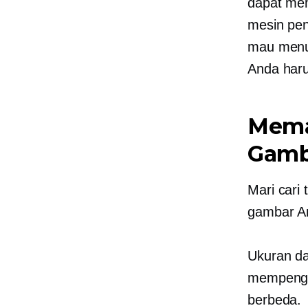
dapat me
mesin pen
mau menun
Anda har
Mema
Gamb
Mari cari
gambar A
Ukuran da
mempengar
berbeda.