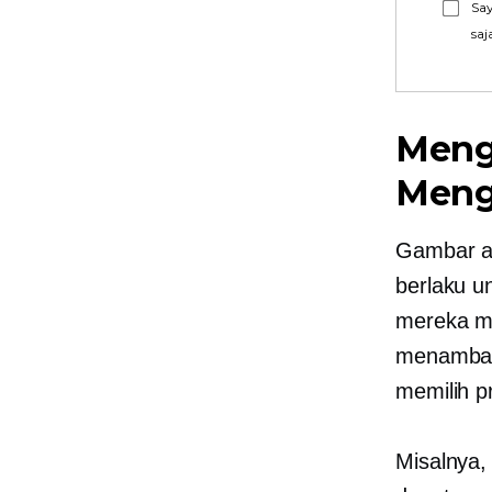
Say
saj
Meng
Meng
Gambar ad
berlaku u
mereka m
menambah
memilih p
Misalnya,