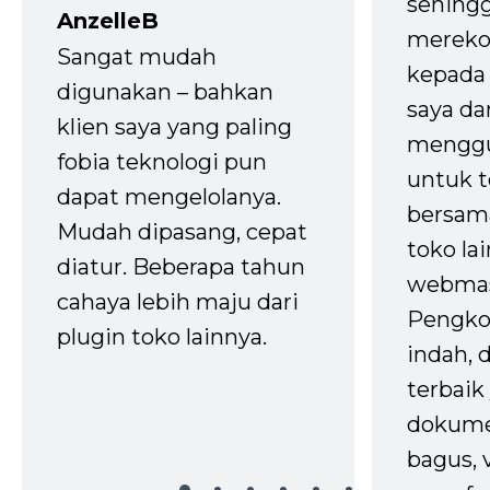
sehingg
AnzelleB
mereko
Sangat mudah
kepada 
digunakan – bahkan
saya da
klien saya yang paling
mengg
fobia teknologi pun
untuk t
dapat mengelolanya.
bersam
Mudah dipasang, cepat
toko la
diatur. Beberapa tahun
webmas
cahaya lebih maju dari
Pengko
plugin toko lainnya.
indah,
terbaik 
dokume
bagus, 