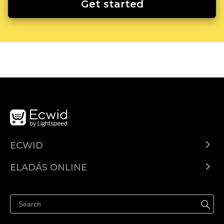
Get started
ECWID
Ecwid.com
ELADÁS ONLINE
Árkalkuláció
Eladni mindenhol
Súgó
Eladás a Facebookon
Eladás Instagramon