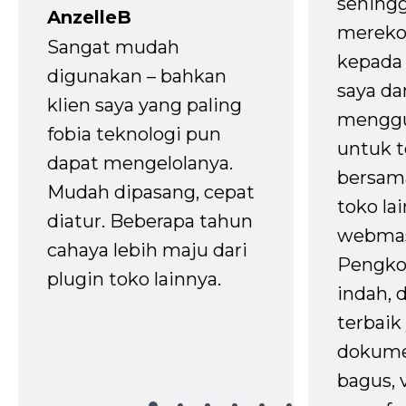
sehingg
AnzelleB
mereko
Sangat mudah
kepada 
digunakan – bahkan
saya da
klien saya yang paling
mengg
fobia teknologi pun
untuk t
dapat mengelolanya.
bersam
Mudah dipasang, cepat
toko la
diatur. Beberapa tahun
webmas
cahaya lebih maju dari
Pengko
plugin toko lainnya.
indah,
terbaik 
dokume
bagus, 