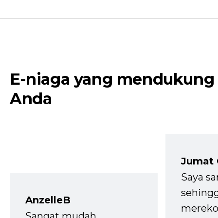
E-niaga yang mendukung
Anda
Jumat
Saya sa
sehingg
AnzelleB
mereko
Sangat mudah