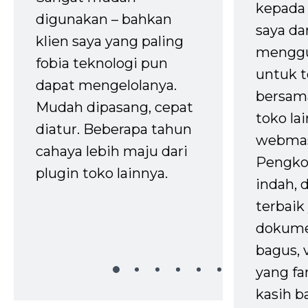
kepada 
digunakan – bahkan
saya da
klien saya yang paling
mengg
fobia teknologi pun
untuk t
dapat mengelolanya.
bersam
Mudah dipasang, cepat
toko la
diatur. Beberapa tahun
webmas
cahaya lebih maju dari
Pengko
plugin toko lainnya.
indah,
terbaik 
dokume
bagus, 
yang fa
kasih b