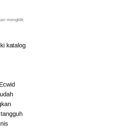
gan mengklik
ki katalog
 Ecwid
mudah
gkan
 tangguh
nis