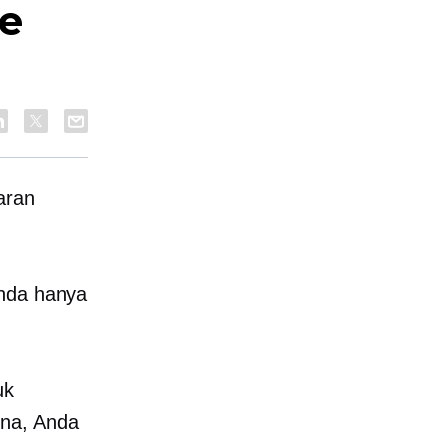
ne
aran
Anda hanya
uk
una, Anda