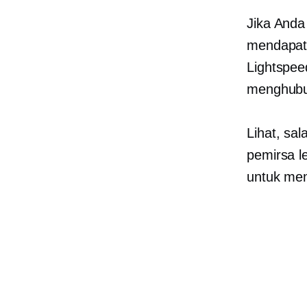
Jika Anda 
mendapat
Lightspe
menghubu
Lihat, sal
pemirsa l
untuk mem