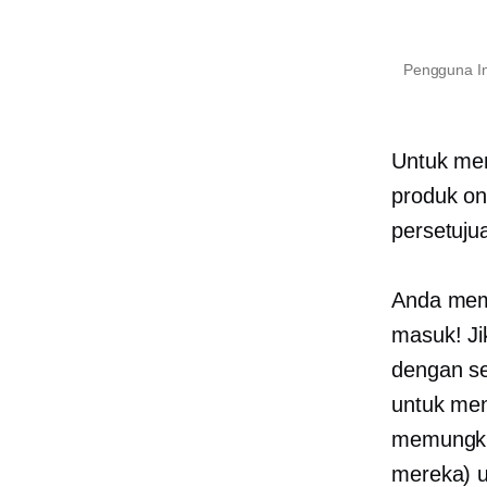
Pengguna In
Untuk men
produk on
persetuju
Anda meme
masuk! Ji
dengan se
untuk men
memungkin
mereka) u