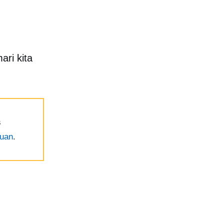
ari kita
s
tuan
.