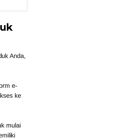
tuk
duk Anda,
form e-
akses ke
uk mulai
miliki