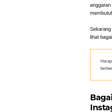
anggaran 
membutuh
Sekarang 
lihat bag
Harap
berbed
Baga
Insta