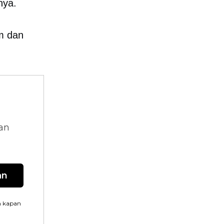
nya.
m dan
dan
an
n kapan