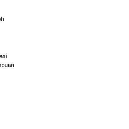
eh
eri
ampuan