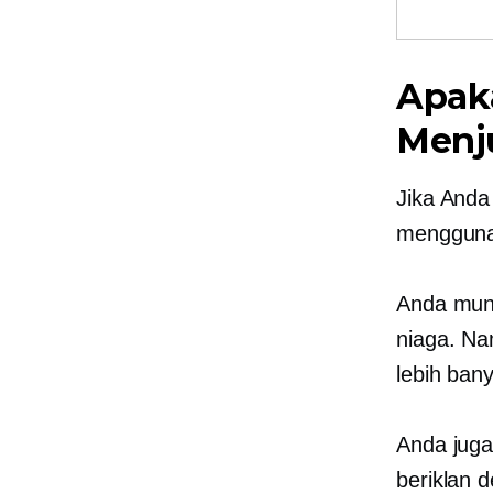
Apak
Menju
Jika And
menggunak
Anda mung
niaga. Na
lebih ban
Anda juga
beriklan d