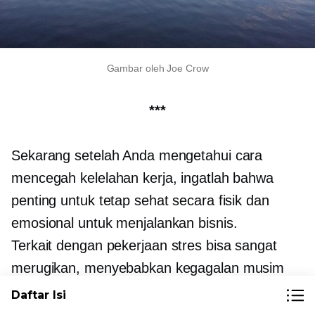
Gambar oleh Joe Crow
***
Sekarang setelah Anda mengetahui cara
mencegah kelelahan kerja, ingatlah bahwa
penting untuk tetap sehat secara fisik dan
emosional untuk menjalankan bisnis.
Terkait dengan pekerjaan
stres bisa sangat
merugikan, menyebabkan kegagalan musim
penjualan atau hilangnya proyek yang menarik.
Daftar Isi