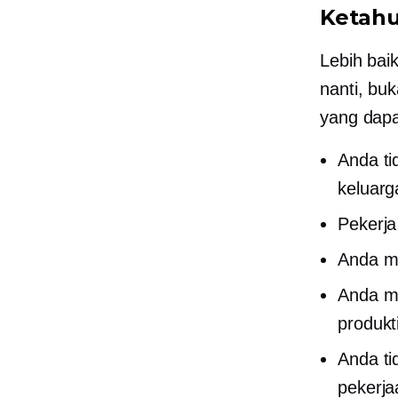
Ketahu
Lebih bai
nanti, bu
yang dapa
Anda ti
keluarg
Pekerja
Anda me
Anda me
produkt
Anda ti
pekerja