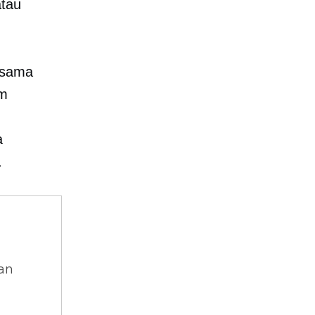
atau
 sama
am
a
.
dan