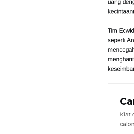
uang deng
kecintaan
Tim Ecwid
seperti A
mencegah 
menghantu
keseimban
Ca
Kiat 
calo