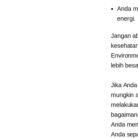
Anda me
energi.
Jangan ab
kesehata
Environme
lebih besa
Jika Anda
mungkin a
melakukan
bagaimana
Anda mem
Anda sepu