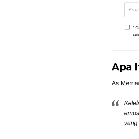
Say
saj
Apa I
As
Merri
Kelel
emosi
yang