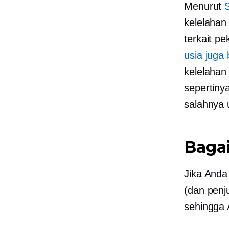
Menurut
kelelahan
terkait pe
usia juga
kelelahan 
sepertiny
salahnya 
Baga
Jika Anda
(dan penj
sehingga 