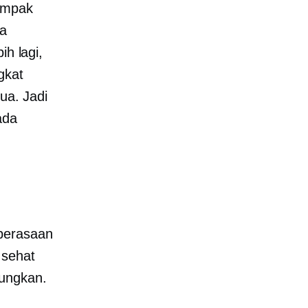
dampak
ya
ih lagi,
gkat
ua. Jadi
ada
 perasaan
 sehat
tungkan.