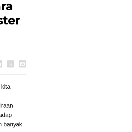
ra
ter
kita.
iraan
hadap
an banyak