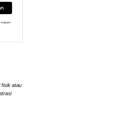
an
n kapan
fisik atau
trasi