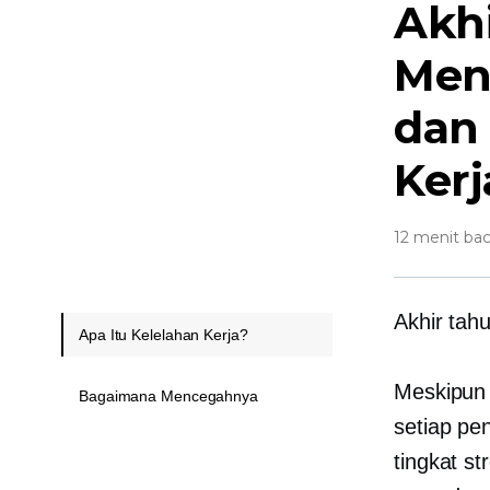
Akh
Men
dan
Kerj
12 menit ba
Akhir tah
Apa Itu Kelelahan Kerja?
Meskipun
Bagaimana Mencegahnya
setiap pe
tingkat s