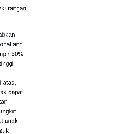
kekurangan
babkan
onal and
ampir 50%
inggi.
 atas,
dak dapat
kan
ungkin
t anak
tuk