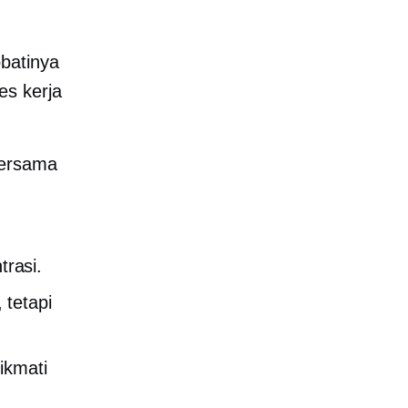
batinya
es kerja
bersama
rasi.
 tetapi
ikmati